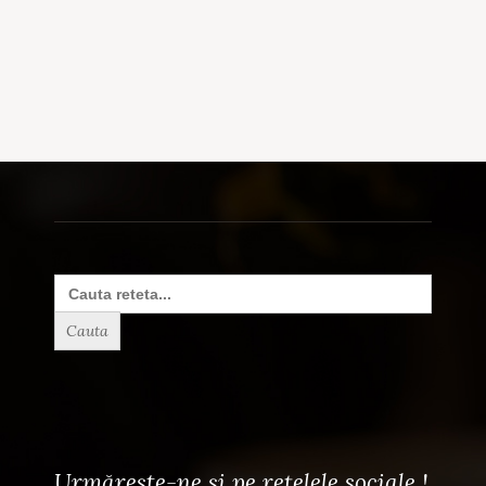
Search
for:
Urmărește-ne și pe rețelele sociale !