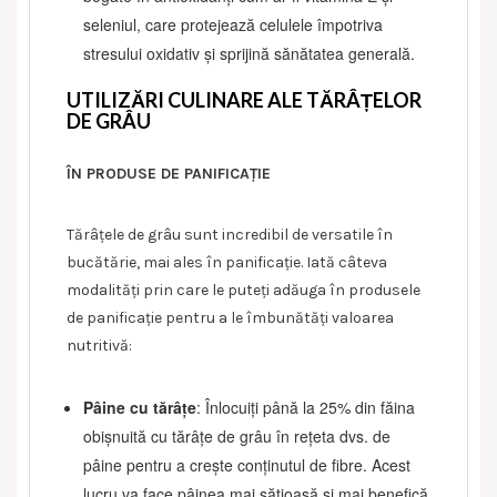
seleniul, care protejează celulele împotriva
stresului oxidativ și sprijină sănătatea generală.
UTILIZĂRI CULINARE ALE TĂRÂȚELOR
DE GRÂU
ÎN PRODUSE DE PANIFICAȚIE
Tărâțele de grâu sunt incredibil de versatile în
bucătărie, mai ales în panificație. Iată câteva
modalități prin care le puteți adăuga în produsele
de panificație pentru a le îmbunătăți valoarea
nutritivă:
Pâine cu tărâțe
: Înlocuiți până la 25% din făina
obișnuită cu tărâțe de grâu în rețeta dvs. de
pâine pentru a crește conținutul de fibre. Acest
lucru va face pâinea mai sățioasă și mai benefică