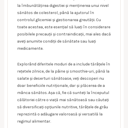
la îmbunătățirea digestiei și menținerea unui nivel
sănătos de colesterol, până la ajutorul în
controlul glicemiei și gestionarea greutății. Cu
toate acestea, este esențial să luați în considerare
posibilele precauții și contraindicații, mai ales dacă
aveți anumite condiții de sănătate sau luați
medicamente.
Explorând diferitele moduri de a include tărâțele în
rețetele zilnice, de la pâine și smoothie-uri, până la
salate și deserturi sănătoase, veți descoperi nu
doar beneficiile nutriționale, dar și plăcerea de a
mânca sănătos. Așa că, fie că sunteți la începutul
călătoriei către o viață mai sănătoasă sau căutați
să diversificați opțiunile nutritive, tărâțele de grâu
reprezintă o adăugare valoroasă și versatilă la
regimul alimentar.