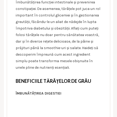
îmbunătățirea funcției intestinale și prevenirea
constipației. De asemenea, tărâțele pot juca un rol
important în controlul glicemiei și în gestionarea
greutății, făcându-le un aliat de nădejde în lupta
împotriva diabetului și obezității. Aflați cum puteți
folosi tărâțele nu doar pentru sănătatea voastră,
dar și în diverse rețete delicioase, de la pâine și
prăjituri până la smoothie-uri și salate. Haideți să
descoperim împreună cum acest ingredient
simplu poate transforma mesele obișnuite în
unele pline de nutrienți esențiali.
BENEFICIILE TĂRÂȚELOR DE GRÂU
ÎMBUNĂTĂȚIREA DIGESTIEI