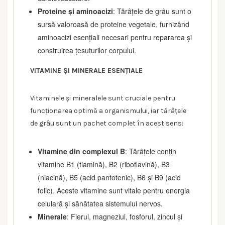
Proteine și aminoacizi
: Tărâțele de grâu sunt o
sursă valoroasă de proteine vegetale, furnizând
aminoacizi esențiali necesari pentru repararea și
construirea țesuturilor corpului.
VITAMINE ȘI MINERALE ESENȚIALE
Vitaminele și mineralele sunt cruciale pentru
funcționarea optimă a organismului, iar tărâțele
de grâu sunt un pachet complet în acest sens:
Vitamine din complexul B
: Tărâțele conțin
vitamine B1 (tiamină), B2 (riboflavină), B3
(niacină), B5 (acid pantotenic), B6 și B9 (acid
folic). Aceste vitamine sunt vitale pentru energia
celulară și sănătatea sistemului nervos.
Minerale
: Fierul, magneziul, fosforul, zincul și