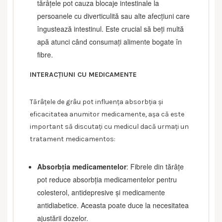
tărâțele pot cauza blocaje intestinale la
persoanele cu diverticulită sau alte afecțiuni care
îngustează intestinul. Este crucial să beți multă
apă atunci când consumați alimente bogate în
fibre.
INTERACȚIUNI CU MEDICAMENTE
Tărâțele de grâu pot influența absorbția și
eficacitatea anumitor medicamente, așa că este
important să discutați cu medicul dacă urmați un
tratament medicamentos:
Absorbția medicamentelor
: Fibrele din tărâțe
pot reduce absorbția medicamentelor pentru
colesterol, antidepresive și medicamente
antidiabetice. Aceasta poate duce la necesitatea
ajustării dozelor.