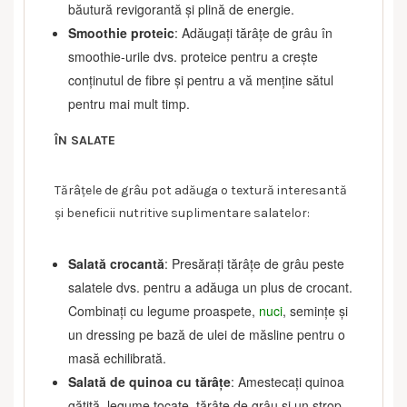
băutură revigorantă și plină de energie.
Smoothie proteic
: Adăugați tărâțe de grâu în
smoothie-urile dvs. proteice pentru a crește
conținutul de fibre și pentru a vă menține sătul
pentru mai mult timp.
ÎN SALATE
Tărâțele de grâu pot adăuga o textură interesantă
și beneficii nutritive suplimentare salatelor:
Salată crocantă
: Presărați tărâțe de grâu peste
salatele dvs. pentru a adăuga un plus de crocant.
Combinați cu legume proaspete,
nuci
, semințe și
un dressing pe bază de ulei de măsline pentru o
masă echilibrată.
Salată de quinoa cu tărâțe
: Amestecați quinoa
gătită, legume tocate, tărâțe de grâu și un strop