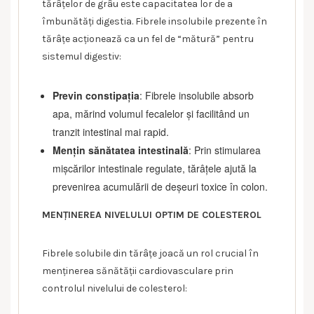
tărâțelor de grâu este capacitatea lor de a
îmbunătăți digestia. Fibrele insolubile prezente în
tărâțe acționează ca un fel de “mătură” pentru
sistemul digestiv:
Previn constipația
: Fibrele insolubile absorb
apa, mărind volumul fecalelor și facilitând un
tranzit intestinal mai rapid.
Mențin sănătatea intestinală
: Prin stimularea
mișcărilor intestinale regulate, tărâțele ajută la
prevenirea acumulării de deșeuri toxice în colon.
MENȚINEREA NIVELULUI OPTIM DE COLESTEROL
Fibrele solubile din tărâțe joacă un rol crucial în
menținerea sănătății cardiovasculare prin
controlul nivelului de colesterol: