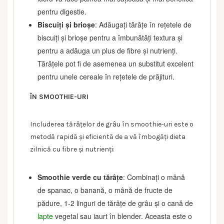
pentru digestie.
Biscuiți și brioșe
: Adăugați tărâțe în rețetele de
biscuiți și brioșe pentru a îmbunătăți textura și
pentru a adăuga un plus de fibre și nutrienți.
Tărâțele pot fi de asemenea un substitut excelent
pentru unele cereale în rețetele de prăjituri.
ÎN SMOOTHIE-URI
Includerea tărâțelor de grâu în smoothie-uri este o
metodă rapidă și eficientă de a vă îmbogăți dieta
zilnică cu fibre și nutrienți:
Smoothie verde cu tărâțe
: Combinați o mână
de spanac, o banană, o mână de fructe de
pădure, 1-2 linguri de tărâțe de grâu și o cană de
lapte
vegetal sau iaurt în blender. Aceasta este o