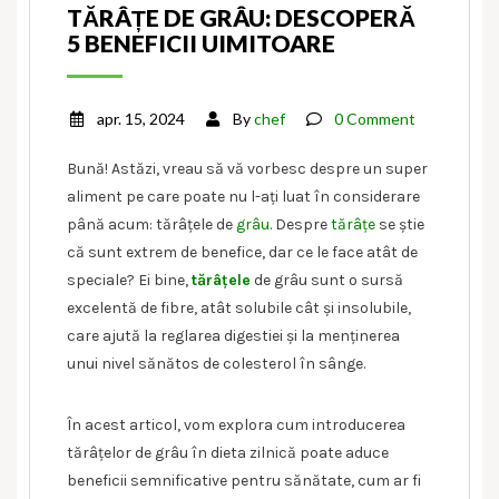
TĂRÂȚE DE GRÂU: DESCOPERĂ
5 BENEFICII UIMITOARE
apr. 15, 2024
By
chef
0 Comment
Bună! Astăzi, vreau să vă vorbesc despre un super
aliment pe care poate nu l-ați luat în considerare
până acum: tărâțele de
grâu
. Despre
tărâțe
se știe
că sunt extrem de benefice, dar ce le face atât de
speciale? Ei bine,
tărâțele
de grâu sunt o sursă
excelentă de fibre, atât solubile cât și insolubile,
care ajută la reglarea digestiei și la menținerea
unui nivel sănătos de colesterol în sânge.
În acest articol, vom explora cum introducerea
tărâțelor de grâu în dieta zilnică poate aduce
beneficii semnificative pentru sănătate, cum ar fi