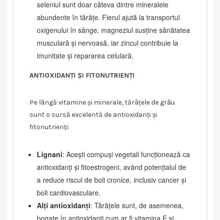
seleniul sunt doar câteva dintre mineralele
abundente în tărâțe. Fierul ajută la transportul
oxigenului în sânge, magneziul susține sănătatea
musculară și nervoasă, iar zincul contribuie la
imunitate și repararea celulară.
ANTIOXIDANȚI ȘI FITONUTRIENȚI
Pe lângă vitamine și minerale, tărâțele de grâu
sunt o sursă excelentă de antioxidanți și
fitonutrienți:
Lignani
: Acești compuși vegetali funcționează ca
antioxidanți și fitoestrogeni, având potențialul de
a reduce riscul de boli cronice, inclusiv cancer și
boli cardiovasculare.
Alți antioxidanți
: Tărâțele sunt, de asemenea,
bogate în antioxidanți cum ar fi vitamina E și