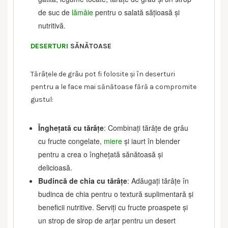
de suc de
lămâie
pentru o salată sățioasă și
nutritivă.
DESERTURI
SĂNĂTOASE
Tărâțele de grâu pot fi folosite și în deserturi
pentru a le face mai sănătoase fără a compromite
gustul:
Înghețată cu tărâțe
: Combinați tărâțe de grâu
cu fructe congelate,
miere
și iaurt în blender
pentru a crea o înghețată sănătoasă și
delicioasă.
Budincă de chia cu tărâțe
: Adăugați tărâțe în
budinca de chia pentru o textură suplimentară și
beneficii nutritive. Serviți cu fructe proaspete și
un strop de sirop de arțar pentru un desert