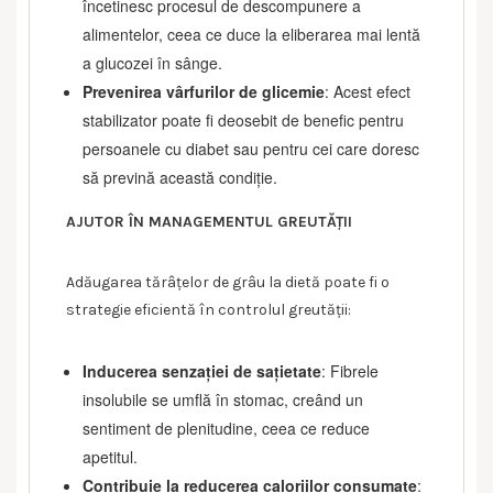
încetinesc procesul de descompunere a
alimentelor, ceea ce duce la eliberarea mai lentă
a glucozei în sânge.
Prevenirea vârfurilor de glicemie
: Acest efect
stabilizator poate fi deosebit de benefic pentru
persoanele cu diabet sau pentru cei care doresc
să prevină această condiție.
AJUTOR ÎN MANAGEMENTUL GREUTĂȚII
Adăugarea tărâțelor de grâu la dietă poate fi o
strategie eficientă în controlul greutății:
Inducerea senzației de sațietate
: Fibrele
insolubile se umflă în stomac, creând un
sentiment de plenitudine, ceea ce reduce
apetitul.
Contribuie la reducerea caloriilor consumate
: