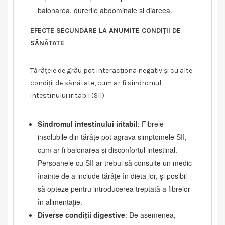
balonarea, durerile abdominale și diareea.
EFECTE SECUNDARE LA ANUMITE CONDIȚII DE
SĂNĂTATE
Tărâțele de grâu pot interacționa negativ și cu alte
condiții de sănătate, cum ar fi sindromul
intestinului iritabil (SII):
Sindromul intestinului iritabil
: Fibrele
insolubile din tărâțe pot agrava simptomele SII,
cum ar fi balonarea și disconfortul intestinal.
Persoanele cu SII ar trebui să consulte un medic
înainte de a include tărâțe în dieta lor, și posibil
să opteze pentru introducerea treptată a fibrelor
în alimentație.
Diverse condiții digestive
: De asemenea,