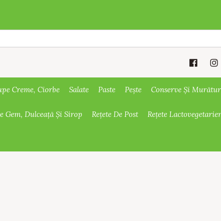
upe Creme, Ciorbe
Salate
Paste
Pește
Conserve Și Murătur
De Gem, Dulceață Și Sirop
Rețete De Post
Rețete Lactovegetarie