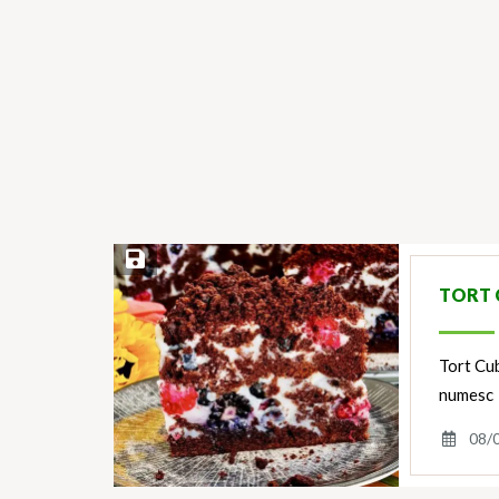
Save Recipe
TORT 
Tort Cub
numesc 
08/