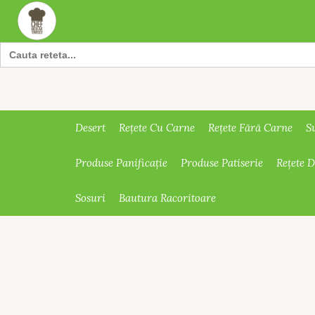
Search
for:
Desert
Rețete Cu Carne
Rețete Fără Carne
S
Produse Panificație
Produse Patiserie
Rețete 
Sosuri
Bautura Racoritoare