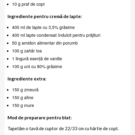
10 g praf de copt
Ingrediente pentru cremă de lapte:
400 ml de lapte cu 3,5% grăsime
400 ml lapte condensat îndulcit pentru prăjituri
50 g amidon alimentar din porumb
100 g zahăr tos
1 lingură esență de vanilie
100 g unt cu 80% grăsime
Ingrediente extra:
150 g zmeură
150 g afine
150 g mure
Mod de preparare pentru blat:
Tapetăm o tavă de cuptor de 22/33 cm cu hârtie de copt.