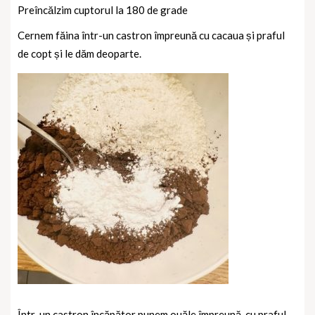
Preîncălzim cuptorul la 180 de grade
Cernem făina într-un castron împreună cu cacaua și praful
de copt și le dăm deoparte.
Într-un castron încăpător punem ouăle împreună
cu praful