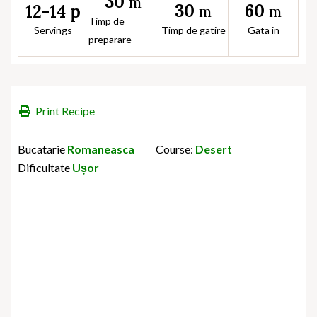
30
m
30
60
12-14 p
m
m
Timp de
Servings
Timp de gatire
Gata in
preparare
Print Recipe
Bucatarie
Romaneasca
Course:
Desert
Dificultate
Ușor