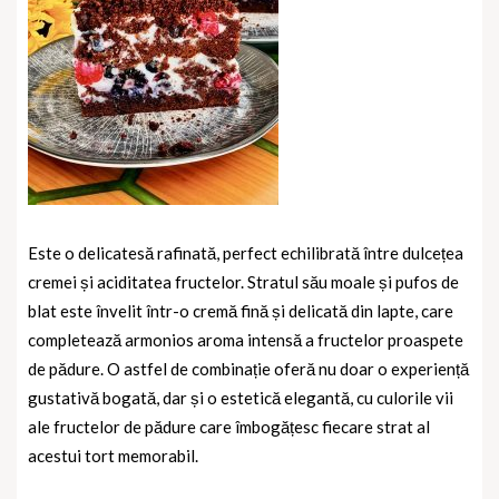
Este o delicatesă rafinată, perfect echilibrată între dulcețea
cremei și aciditatea fructelor. Stratul său moale și pufos de
blat este învelit într-o cremă fină și delicată din lapte, care
completează armonios aroma intensă a fructelor proaspete
de pădure. O astfel de combinație oferă nu doar o experiență
gustativă bogată, dar și o estetică elegantă, cu culorile vii
ale fructelor de pădure care îmbogățesc fiecare strat al
acestui tort memorabil.