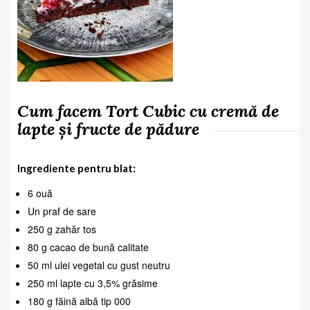
Cum facem Tort Cubic cu cremă de
lapte și fructe de pădure
Ingrediente pentru blat:
6 ouă
Un praf de sare
250 g zahăr tos
80 g cacao de bună calitate
50 ml ulei vegetal cu gust neutru
250 ml lapte cu 3,5% grăsime
180 g făină albă tip 000