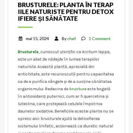
BRUSTURELE: PLANTA ÎN TERAP
IILE NATURISTE PENTRU DETOX
IFIERE ȘI SĂNĂTATE
mai 15, 2024
By
chef
1 Comment
Brusturele
, cunoscut științific ca Arctium lappa,
este un aliat de nădejde în lumea terapiilor
naturiste. Această plantă, apreciată din
antichitate, este recunoscută pentru capacitatea
sa de a purifica sângele și de a susține sănătatea
organismului. Radacina de
brusture
este bogată
în antioxidanți puternici, cum ar fi quercetina și
luteolina, care protejează celulele împotriva
daunelor oxidative. Beneficiile acestei plante nu se
opresc aici: brusturele ajută la detoxifierea
sistemului limfatic, acționează ca diuretic natural