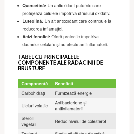
Quercetină:
Un antioxidant puternic care
protejează celulele împotriva stresului oxidativ.
Luteolină:
Un alt antioxidant care contribuie la
reducerea inflamației.
Acizi fenolici:
Oferă protecție împotriva
daunelor celulare și au efecte antiinflamatorii.
TABEL CU PRINCIPALELE
COMPONENTE ALE RĂDĂCINII DE
BRUSTURE
Componentă
Beneficii
Carbohidrați
Furnizează energie
Antibacteriene și
Uleiuri volatile
antiinflamatorii
Steroli
Reduc nivelul de colesterol
vegetali
Taninuri
Susțin sănătatea digestivă