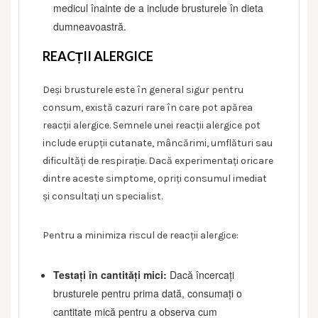
medicul înainte de a include brusturele în dieta
dumneavoastră.
REACȚII ALERGICE
Deși brusturele este în general sigur pentru
consum, există cazuri rare în care pot apărea
reacții alergice. Semnele unei reacții alergice pot
include erupții cutanate, mâncărimi, umflături sau
dificultăți de respirație. Dacă experimentați oricare
dintre aceste simptome, opriți consumul imediat
și consultați un specialist.
Pentru a minimiza riscul de reacții alergice:
Testați în cantități mici:
Dacă încercați
brusturele pentru prima dată, consumați o
cantitate mică pentru a observa cum