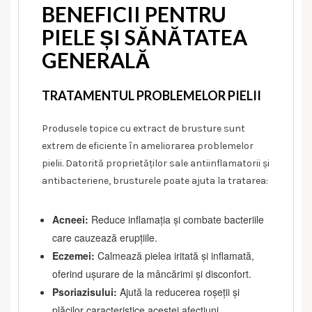
BENEFICII PENTRU
PIELE ȘI SĂNĂTATEA
GENERALĂ
TRATAMENTUL PROBLEMELOR PIELII
Produsele topice cu extract de brusture sunt
extrem de eficiente în ameliorarea problemelor
pielii. Datorită proprietăților sale antiinflamatorii și
antibacteriene, brusturele poate ajuta la tratarea:
Acneei:
Reduce inflamația și combate bacteriile
care cauzează erupțiile.
Eczemei:
Calmează pielea iritată și inflamată,
oferind ușurare de la mâncărimi și disconfort.
Psoriazisului:
Ajută la reducerea roșeții și
plăcilor caracteristice acestei afecțiuni.