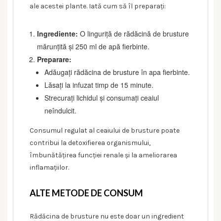
ale acestei plante. Iată cum să îl preparați:
Ingrediente:
O linguriță de rădăcină de brusture
mărunțită și 250 ml de apă fierbinte.
Preparare:
Adăugați rădăcina de brusture în apa fierbinte.
Lăsați la infuzat timp de 15 minute.
Strecurați lichidul și consumați ceaiul
neîndulcit.
Consumul regulat al ceaiului de brusture poate
contribui la detoxifierea organismului,
îmbunătățirea funcției renale și la ameliorarea
inflamațiilor.
ALTE METODE DE CONSUM
Rădăcina de brusture nu este doar un ingredient