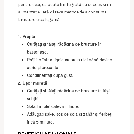
pentru ceai; ea poate fi integrată cu succes și în
alimentație. Iată câteva metode de a consuma
brusturele ca legumă:
Prăjită:
Curățați și tăiați rădăcina de brusture în
bastonașe.
Prăjiți-o într-o tigaie cu puțin ulei până devine
aurie și crocantă.
Condimentați după gust.
Ușor murată:
Curățați și tăiați rădăcina de brusture în fâșii
subțiri.
Sotați în ulei câteva minute.
Adăugați sake, sos de soia și zahăr și fierbeți
încă 5 minute.