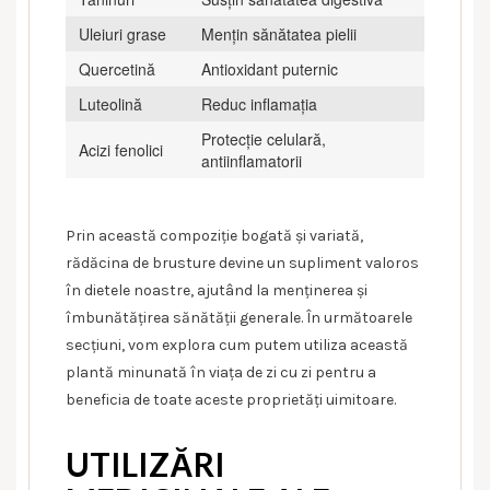
Uleiuri grase
Mențin sănătatea pielii
Quercetină
Antioxidant puternic
Luteolină
Reduc inflamația
Protecție celulară,
Acizi fenolici
antiinflamatorii
Prin această compoziție bogată și variată,
rădăcina de brusture devine un supliment valoros
în dietele noastre, ajutând la menținerea și
îmbunătățirea sănătății generale. În următoarele
secțiuni, vom explora cum putem utiliza această
plantă minunată în viața de zi cu zi pentru a
beneficia de toate aceste proprietăți uimitoare.
UTILIZĂRI