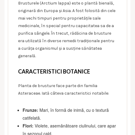
Brusturele (Arctium lappa) este o plantă bienală,
originară din Europa și Asia. A fost folosită din cele
mai vechi timpuri pentru proprietățile sale
medicinale, în special pentru capacitatea sa de a
purifica sângele. În trecut, rădăcina de brusture
era utilizată în diverse remedii tradiționale pentru
a curăța organismul și a susține sănătatea
generală.
CARACTERISTICI BOTANICE
Planta de brusture face parte din familia
Asteraceae. Iată câteva caracteristici notabile:
Frunze:
Mari, în formă de inimă, cu o textură
catifelată.
Flori:
Violete, asemănătoare ciulinului, care apar
în sezonul cald.