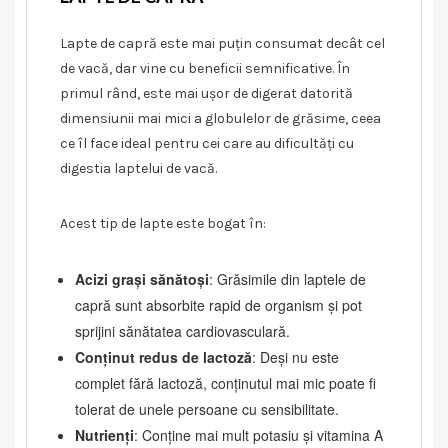
Lapte de capră este mai puțin consumat decât cel
de vacă, dar vine cu beneficii semnificative. În
primul rând, este mai ușor de digerat datorită
dimensiunii mai mici a globulelor de grăsime, ceea
ce îl face ideal pentru cei care au dificultăți cu
digestia laptelui de vacă.
Acest tip de lapte este bogat în:
Acizi grași sănătoși
: Grăsimile din laptele de
capră sunt absorbite rapid de organism și pot
sprijini sănătatea cardiovasculară.
Conținut redus de lactoză
: Deși nu este
complet fără lactoză, conținutul mai mic poate fi
tolerat de unele persoane cu sensibilitate.
Nutrienți
: Conține mai mult potasiu și vitamina A