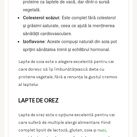
proteine ca laptele de vacă, dar dintr-o sursă
vegetală.
Colesterol scăzut
: Este complet fără colesterol
și grăsimi saturate, ceea ce ajută la menținerea
sănătății cardiovasculare.
Izoflavone
: Aceste compuși naturali din soia pot
sprijini sănătatea inimii și echilibrul hormonal.
Lapte de soia este o alegere excelentă pentru cei
care doresc să își îmbunătățească dieta cu
proteine vegetale, fără a renunța la gustul cremos
al laptelui.
LAPTE DE OREZ
Lapte de orez este o opțiune excelentă pentru cei
care suferă de multiple alergii alimentare. Fiind
complet lipsit de lactoză, gluten, soia și
nuci
,