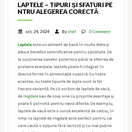
LAPTELE – TIPURI ȘI SFATURI PE
NTRU ALEGEREA CORECTĂ
oct. 24, 2024
By
chef
0 Comment
Laptele
este un aliment de bază în multe diete și
aduce beneficii semnificative pentru sănătate. De
la susținerea oaselor puternice până la oferirea de
proteine esențiale, laptele poate fi integrat în
diverse forme în alimentația noastră. Cu toate
acestea, nu toate tipurile de lapte sunt la fel.
Fiecare variantă, fie că vorbim de laptele de vacă,
de
migdale
sau de soia, vine cu propriile avantaje și
poate fi potrivită pentru nevoi diferite. De exemplu,
laptele de vacă este o sursă excelentă de calciu, în
timp ce laptele de migdale este perfect pentru cei
care caută o opțiune fără lactoză și cu mai puține