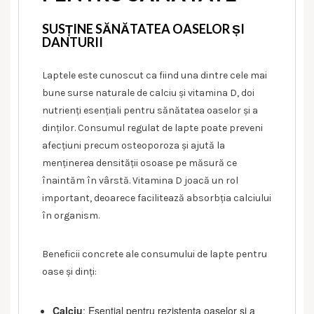
SUSȚINE SĂNĂTATEA OASELOR ȘI
DANTURII
Laptele este cunoscut ca fiind una dintre cele mai
bune surse naturale de calciu și vitamina D, doi
nutrienți esențiali pentru sănătatea oaselor și a
dinților. Consumul regulat de lapte poate preveni
afecțiuni precum osteoporoza și ajută la
menținerea densității osoase pe măsură ce
înaintăm în vârstă. Vitamina D joacă un rol
important, deoarece facilitează absorbția calciului
în organism.
Beneficii concrete ale consumului de lapte pentru
oase și dinți:
Calciu
: Esențial pentru rezistența oaselor și a