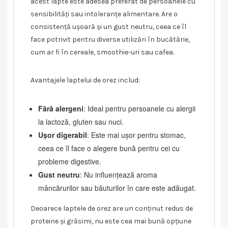
acest lapte este adesea preferat de persoanele cu
sensibilități sau intoleranțe alimentare. Are o
consistență ușoară și un gust neutru, ceea ce îl
face potrivit pentru diverse utilizări în bucătărie,
cum ar fi în cereale, smoothie-uri sau cafea.
Avantajele laptelui de orez includ:
Fără alergeni
: Ideal pentru persoanele cu alergii
la lactoză, gluten sau nuci.
Ușor digerabil
: Este mai ușor pentru stomac,
ceea ce îl face o alegere bună pentru cei cu
probleme digestive.
Gust neutru
: Nu influențează aroma
mâncărurilor sau băuturilor în care este adăugat.
Deoarece laptele de orez are un conținut redus de
proteine și grăsimi, nu este cea mai bună opțiune