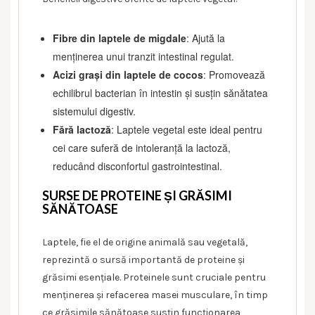
Fibre din laptele de migdale
: Ajută la
menținerea unui tranzit intestinal regulat.
Acizi grași din laptele de cocos
: Promovează
echilibrul bacterian în intestin și susțin sănătatea
sistemului digestiv.
Fără lactoză
: Laptele vegetal este ideal pentru
cei care suferă de intoleranță la lactoză,
reducând disconfortul gastrointestinal.
SURSE DE PROTEINE ȘI GRĂSIMI
SĂNĂTOASE
Laptele, fie el de origine animală sau vegetală,
reprezintă o sursă importantă de proteine și
grăsimi esențiale. Proteinele sunt cruciale pentru
menținerea și refacerea masei musculare, în timp
ce grăsimile sănătoase susțin funcționarea