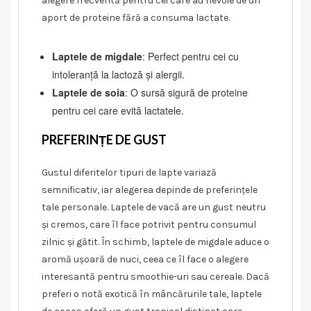
alegere frecventă pentru cei care au nevoie de un
aport de proteine fără a consuma lactate.
Laptele de migdale
: Perfect pentru cei cu
intoleranță la lactoză și alergii.
Laptele de soia
: O sursă sigură de proteine
pentru cei care evită lactatele.
PREFERINȚE DE GUST
Gustul diferitelor tipuri de lapte variază
semnificativ, iar alegerea depinde de preferințele
tale personale. Laptele de vacă are un gust neutru
și cremos, care îl face potrivit pentru consumul
zilnic și gătit. În schimb, laptele de migdale aduce o
aromă ușoară de nuci, ceea ce îl face o alegere
interesantă pentru smoothie-uri sau cereale. Dacă
preferi o notă exotică în mâncărurile tale, laptele