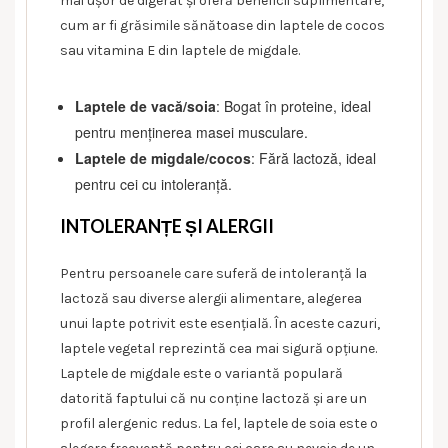
mai ușor de digerat și oferă beneficii suplimentare,
cum ar fi grăsimile sănătoase din laptele de cocos
sau vitamina E din laptele de migdale.
Laptele de vacă/soia
: Bogat în proteine, ideal
pentru menținerea masei musculare.
Laptele de migdale/cocos
: Fără lactoză, ideal
pentru cei cu intoleranță.
INTOLERANȚE ȘI ALERGII
Pentru persoanele care suferă de intoleranță la
lactoză sau diverse alergii alimentare, alegerea
unui lapte potrivit este esențială. În aceste cazuri,
laptele vegetal reprezintă cea mai sigură opțiune.
Laptele de migdale este o variantă populară
datorită faptului că nu conține lactoză și are un
profil alergenic redus. La fel, laptele de soia este o