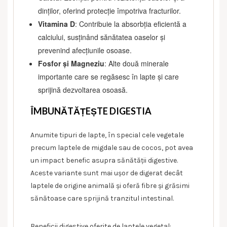
dinților, oferind protecție împotriva fracturilor.
Vitamina D
: Contribuie la absorbția eficientă a
calciului, susținând sănătatea oaselor și
prevenind afecțiunile osoase.
Fosfor și Magneziu
: Alte două minerale
importante care se regăsesc în lapte și care
sprijină dezvoltarea osoasă.
ÎMBUNĂTĂȚEȘTE DIGESTIA
Anumite tipuri de lapte, în special cele vegetale
precum laptele de migdale sau de cocos, pot avea
un impact benefic asupra sănătății digestive.
Aceste variante sunt mai ușor de digerat decât
laptele de origine animală și oferă fibre și grăsimi
sănătoase care sprijină tranzitul intestinal.
Beneficii digestive oferite de laptele vegetal: