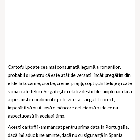
Cartoful, poate cea mai consumată legumă a romanilor,
probabil și pentru că este atât de versatil încât pregătim din
el de la tocănițe, ciorbe, creme, prăjiți, copti, chifteluțe și câte
și mai câte feluri. Se gătește relativ destul de simplu iar dacă
ai pus niște condimente potrivite și l-ai gătit corect,
imposibil să nu îți iasă o mâncare delicioasă și de ce nu
aspectuoasă în același timp.
Acești cartofi i-am mâncat pentru prima data în Portugalia,
dacă îmi aduc bine aminte, dacă nu cu siguranță în Spania,