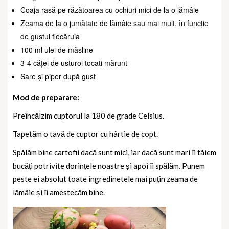
Coaja rasă pe răzătoarea cu ochiuri mici de la o lămâie
Zeama de la o jumătate de lămâie sau mai mult, în funcție
de gustul fiecăruia
100 ml ulei de măsline
3-4 căței de usturoi tocati mărunt
Sare și piper după gust
Mod de preparare:
Preîncălzim cuptorul la 180 de grade Celsius.
Tapetăm o tavă de cuptor cu hârtie de copt.
Spălăm bine cartofii dacă sunt mici, iar dacă sunt mari îi tăiem
bucăți potrivite dorințele noastre și apoi îi spălăm.
Punem
peste ei absolut toate ingredinetele mai puțin zeama de
lămâie și îi amestecăm bine.