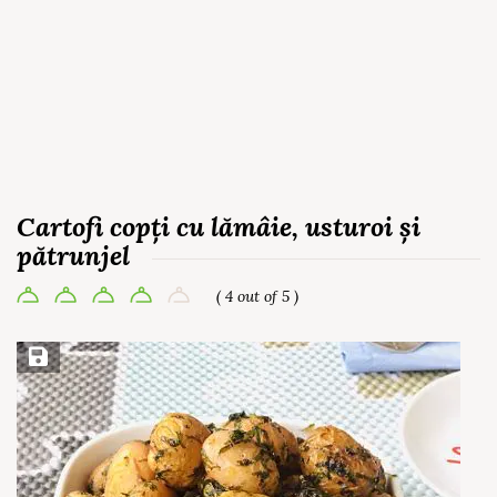
Cartofi copți cu lămâie, usturoi și
pătrunjel
( 4 out of 5 )
Save Recipe