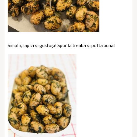
Simplii, rapizi și gustoși! Spor la treabă și poftă bună!