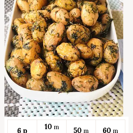
10
m
50
60
6 p
m
m