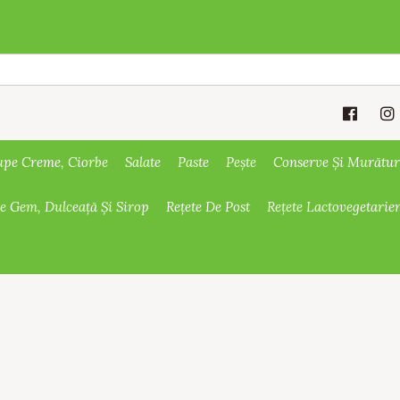
upe Creme, Ciorbe
Salate
Paste
Pește
Conserve Și Murătur
De Gem, Dulceață Și Sirop
Rețete De Post
Rețete Lactovegetarie