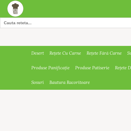
Search
for:
Desert
Rețete Cu Carne
Rețete Fără Carne
S
Produse Panificație
Produse Patiserie
Rețete 
Sosuri
Bautura Racoritoare