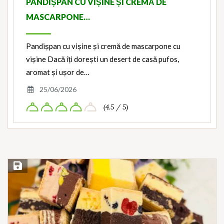
PANDIȘPAN CU VIȘINE ȘI CREMĂ DE
MASCARPONE…
Pandișpan cu vișine și cremă de mascarpone cu
vișine Dacă îți dorești un desert de casă pufos,
aromat și ușor de…
25/06/2026
(4.5 / 5)
Save Recipe