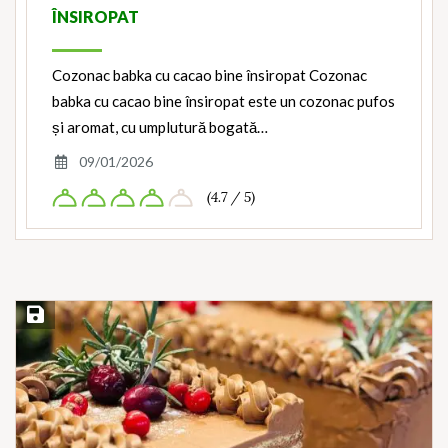
ÎNSIROPAT
Cozonac babka cu cacao bine însiropat Cozonac
babka cu cacao bine însiropat este un cozonac pufos
și aromat, cu umplutură bogată…
09/01/2026
(4.7 / 5)
Save Recipe