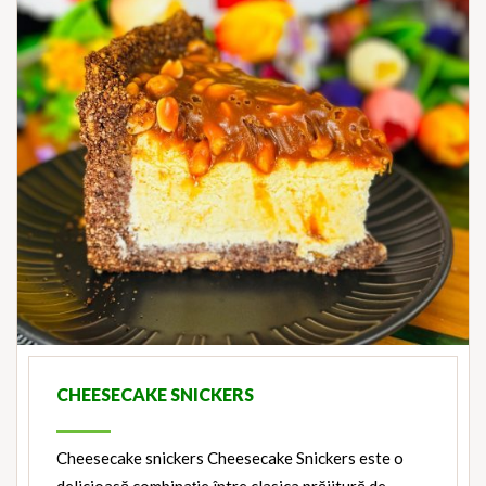
CHEESECAKE SNICKERS
Cheesecake snickers Cheesecake Snickers este o
delicioasă combinație între clasica prăjitură de