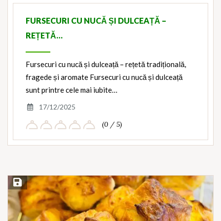
FURSECURI CU NUCĂ ȘI DULCEAȚĂ –
REȚETĂ…
Fursecuri cu nucă și dulceață – rețetă tradițională,
fragede și aromate Fursecuri cu nucă și dulceață
sunt printre cele mai iubite…
17/12/2025
(0 / 5)
Save Recipe