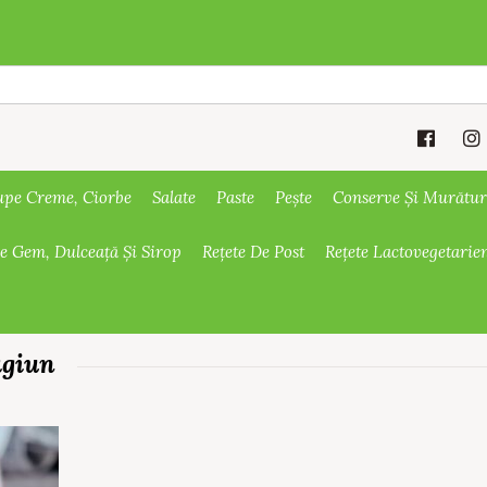
upe Creme, Ciorbe
Salate
Paste
Pește
Conserve Și Murătur
De Gem, Dulceață Și Sirop
Rețete De Post
Rețete Lactovegetarie
agiun