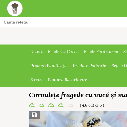
Search
for:
Desert
Rețete Cu Carne
Rețete Fără Carne
S
Produse Panificație
Produse Patiserie
Rețete 
Sosuri
Bautura Racoritoare
Cornulețe fragede cu nucă și m
( 4.6 out of 5 )
Save Recipe