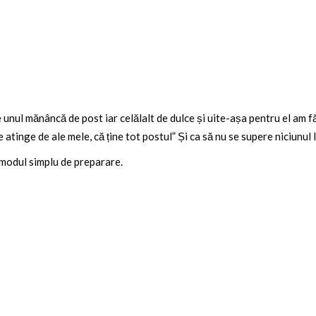
e unul mănâncă de post iar celălalt de dulce și uite-așa pentru el am fă
atinge de ale mele, că ține tot postul” Și ca să nu se supere niciunul 
 modul simplu de preparare.