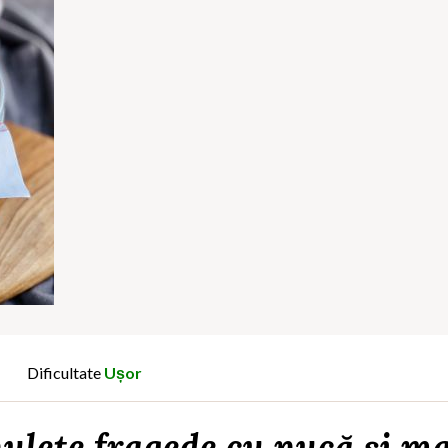
Dificultate
Ușor
ulețe fragede cu nucă și m