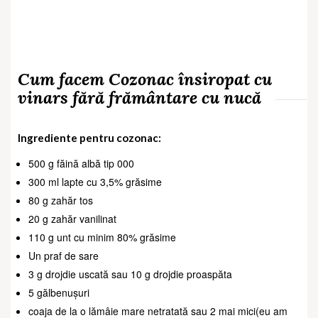
Cum facem Cozonac însiropat cu
vinars fără frământare cu nucă
Ingrediente pentru cozonac:
500 g făină albă tip 000
300 ml lapte cu 3,5% grăsime
80 g zahăr tos
20 g zahăr vanilinat
110 g unt cu minim 80% grăsime
Un praf de sare
3 g drojdie uscată sau 10 g drojdie proaspăta
5 gălbenușuri
coaja de la o lămâie mare netratată sau 2 mai mici(eu am