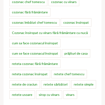
cozonac chef tomescu
cozonac cu vinars
cozonac fără frământare
cozonac îmbătat chef tomescu
cozonac însiropat
Cozonac însiropat cu vinars fără frământare cu nucă
cum sa face cozonacul însiropat
cum se face cozonacul însiropat
prăjituri de casa
reteta cozonac fără frământare
reteta cozonac însiropat
retete chef tomescu
retete de craciun
retete sărbători
retete simple
retete usoare
sirop cu vinars
vinars