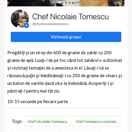
Pregătiţi şi un sirop din 600 de grame de zahăr cu 200
grame de apă. Luaţi-l de pe foc când tot zahărul s-a dizolvat
şi rezistaţi tentaţiei de a amesteca în el. Lăsaţi-l să se
răcească puţin şi îmbălsămaţi-l cu 200 de grame de vinars şi
un baton de vanilie dacă vă e la îndemână. Acoperiţi-l şi
păstraţi-l pentru mai târziu.
10-15 secunde pe fiecare parte
Tags:
chef nicolaie tomeacu
chef tomeacu cozonac