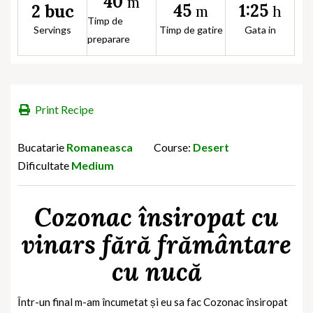
40
m
45
1:25
2 buc
m
h
Timp de
Servings
Timp de gatire
Gata in
preparare
Print Recipe
Bucatarie
Romaneasca
Course:
Desert
Dificultate
Medium
Cozonac însiropat cu
vinars fără frământare
cu nucă
Într-un final m-am încumetat și eu sa fac Cozonac însiropat