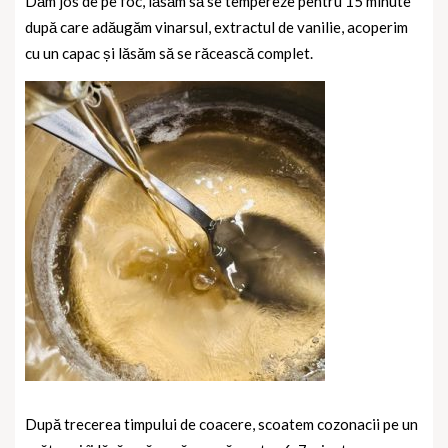
Dăm jos de pe foc, lăsăm să se tempereze pentru 15 minute
după care adăugăm vinarsul, extractul de vanilie, acoperim
cu un capac și lăsăm să se răcească complet.
După trecerea timpului de coacere, scoatem cozonacii pe un