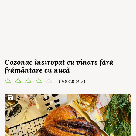
Cozonac însiropat cu vinars fără
frământare cu nucă
( 4.8 out of 5 )
Save Recipe