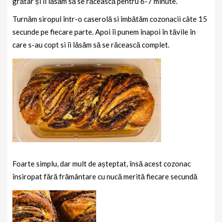
grătar și îi lăsăm să se răcească pentru 6-7 minute.
Turnăm siropul într-o caserolă si îmbătăm cozonacii câte 15
secunde pe fiecare parte. Apoi îi punem înapoi în tăvile în
care s-au copt si îi lăsăm să se răcească complet.
Foarte simplu, dar mult de așteptat, însă acest cozonac
însiropat fără frământare cu nucă merită fiecare secundă