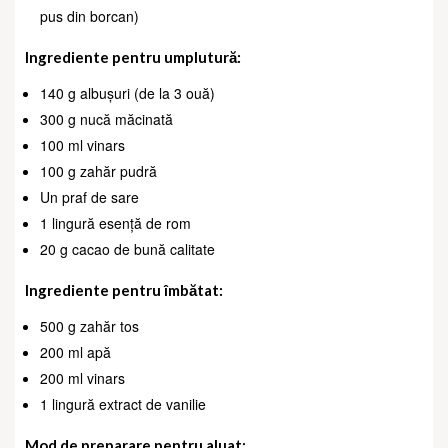
pus din borcan)
Ingrediente pentru umplutură:
140 g albușuri (de la 3 ouă)
300 g nucă măcinată
100 ml vinars
100 g zahăr pudră
Un praf de sare
1 lingură esență de rom
20 g cacao de bună calitate
Ingrediente pentru îmbătat:
500 g zahăr tos
200 ml apă
200 ml vinars
1 lingură extract de vanilie
Mod de preparare pentru aluat: