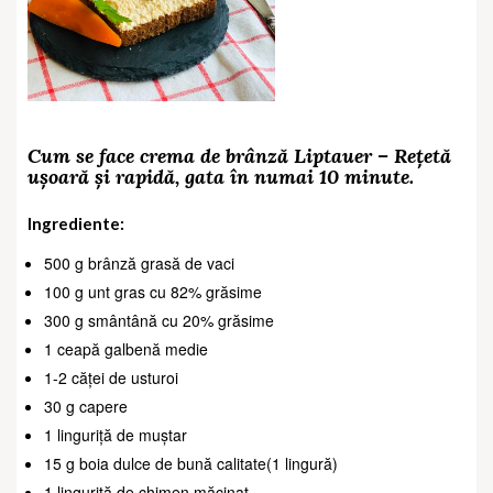
Cum se face crema de brânză Liptauer – Rețetă
ușoară și rapidă, gata în numai 10 minute.
Ingrediente:
500 g brânză grasă de vaci
100 g unt gras cu 82% grăsime
300 g smântână cu 20% grăsime
1 ceapă galbenă medie
1-2 căței de usturoi
30 g capere
1 linguriță de muștar
15 g boia dulce de bună calitate(1 lingură)
1 linguriță de chimen măcinat