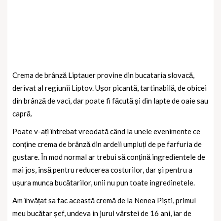
Crema de brânză Liptauer provine din bucataria slovacă,
derivat al regiunii Liptov. Ușor picantă, tartinabilă, de obicei
din brânză de vaci, dar poate fi făcută și din lapte de oaie sau
capră.
Poate v-ați întrebat vreodată când la unele evenimente ce
conține crema de brânză din ardeii umpluți de pe farfuria de
gustare. În mod normal ar trebui să conțină ingredientele de
mai jos, însă pentru reducerea costurilor, dar și pentru a
ușura munca bucătarilor, unii nu pun toate ingredinetele.
Am învățat sa fac această cremă de la Nenea Piști, primul
meu bucătar șef, undeva in jurul vârstei de 16 ani, iar de