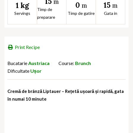
15
m
0
15
1 kg
m
m
Timp de
Servings
Timp de gatire
Gata in
preparare
Print Recipe
Bucatarie
Austriaca
Course:
Brunch
Dificultate
Ușor
Cremă de brânză Liptauer – Rețetă ușoară și rapidă, gata
în numai 10 minute