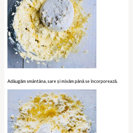
Adăugăm smântâna, sare și mixăm până se încorporează.