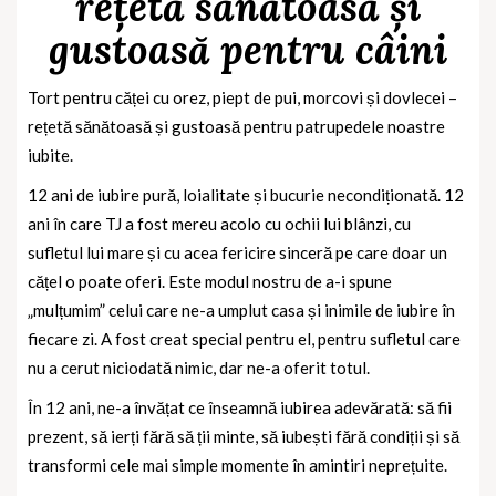
rețetă sănătoasă și
gustoasă pentru câini
Tort pentru căței cu orez, piept de pui, morcovi și dovlecei –
rețetă sănătoasă și gustoasă pentru patrupedele noastre
iubite.
12 ani de iubire pură, loialitate și bucurie necondiționată. 12
ani în care TJ a fost mereu acolo cu ochii lui blânzi, cu
sufletul lui mare și cu acea fericire sinceră pe care doar un
cățel o poate oferi. Este modul nostru de a-i spune
„mulțumim” celui care ne-a umplut casa și inimile de iubire în
fiecare zi. A fost creat special pentru el, pentru sufletul care
nu a cerut niciodată nimic, dar ne-a oferit totul.
În 12 ani, ne-a învățat ce înseamnă iubirea adevărată: să fii
prezent, să ierți fără să ții minte, să iubești fără condiții și să
transformi cele mai simple momente în amintiri neprețuite.