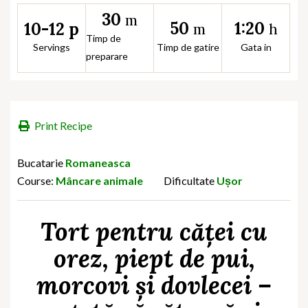
30
m
50
1:20
10-12 p
m
h
Timp de
Servings
Timp de gatire
Gata in
preparare
Print Recipe
Bucatarie
Romaneasca
Course:
Mâncare animale
Dificultate
Ușor
Tort pentru căței cu
orez, piept de pui,
morcovi și dovlecei –