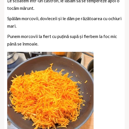
Le scoatem într-un castron, le lăsăm să se tempereze apoi o
tocăm mărunt.
Spălăm morcovii, dovleceii și le dăm pe răzătoarea cu ochiuri
mari.
Punem morcovii la fiert cu puțină supă și fierbem la foc mic
până se înmoaie.