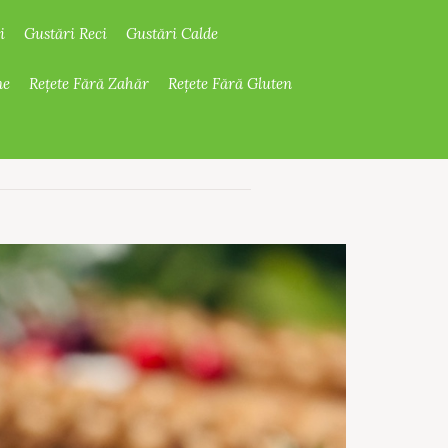
i
Gustări Reci
Gustări Calde
ne
Rețete Fără Zahăr
Rețete Fără Gluten
3 buc
mari
Portie