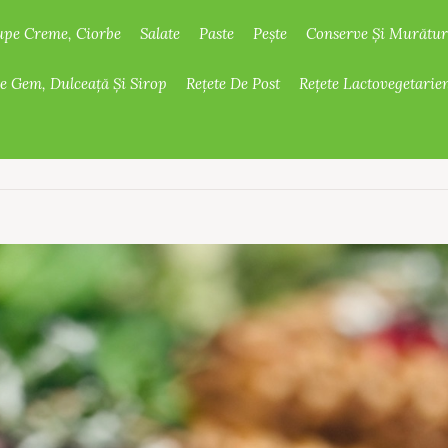
upe Creme, Ciorbe
Salate
Paste
Pește
Conserve Și Murătur
De Gem, Dulceață Și Sirop
Rețete De Post
Rețete Lactovegetarie