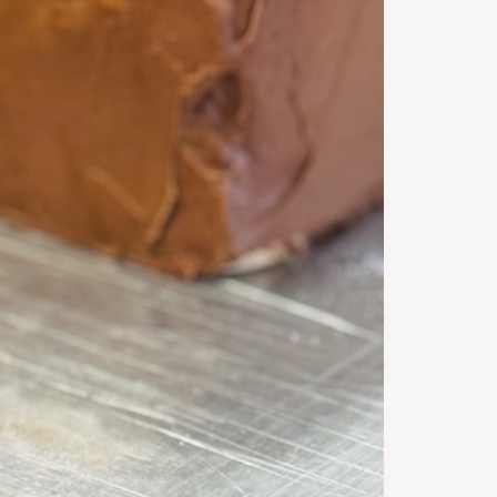
2::0
h
Timp de
preparare
2::0
h
Timp de
gatire