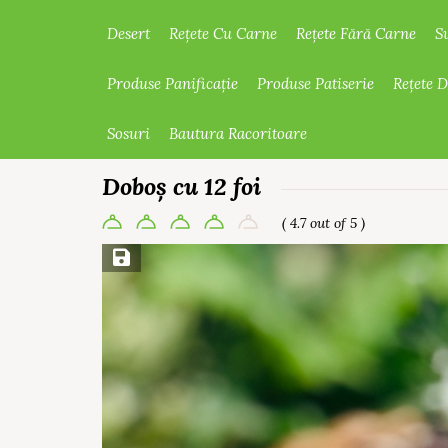
Desert
Rețete Cu Carne
Rețete Fără Carne
S
Produse Panificație
Produse Patiserie
Rețete 
Sosuri
Bautura Racoritoare
Doboș cu 12 foi
( 4.7 out of 5 )
Save Recipe