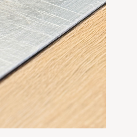
4::0
h
Gata in