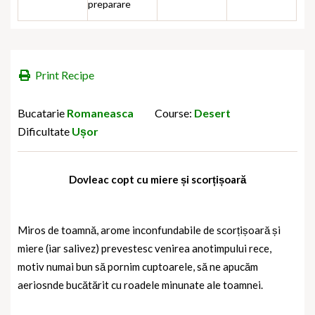
preparare
Print Recipe
Bucatarie
Romaneasca
Course:
Desert
Dificultate
Ușor
Dovleac copt cu miere și scorțișoară
Miros de toamnă, arome inconfundabile de scorțișoară și
miere (iar salivez) prevestesc venirea anotimpului rece,
motiv numai bun să pornim cuptoarele, să ne apucăm
aeriosnde bucătărit cu roadele minunate ale toamnei.