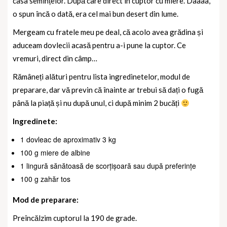
casa semințelor. După care direct in cuptor cu miere. Daaaa,
o spun încă o dată, era cel mai bun desert din lume.
Mergeam cu fratele meu pe deal, că acolo avea grădina și
aduceam dovlecii acasă pentru a-i pune la cuptor. Ce
vremuri, direct din câmp…
Rămâneți alături pentru lista ingredinetelor, modul de
preparare, dar vă previn că înainte ar trebui să dați o fugă
până la piață și nu după unul, ci după minim 2 bucăți
Ingredinete:
1 dovleac de aproximativ 3 kg
100 g miere de albine
1 lingură sănătoasă de scorțișoară sau după preferințe
100 g zahăr tos
Mod de preparare:
Preîncălzim cuptorul la 190 de grade.