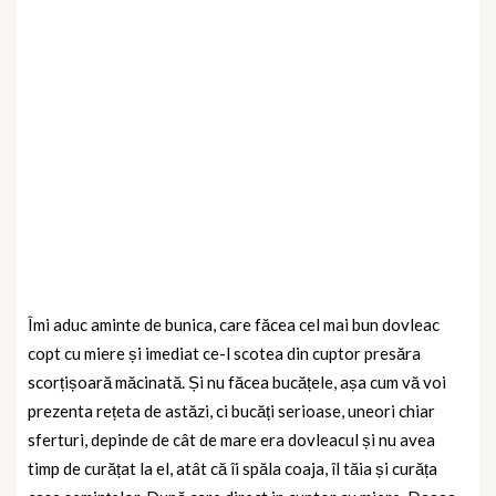
Îmi aduc aminte de bunica, care făcea cel mai bun dovleac
copt cu miere și imediat ce-l scotea din cuptor presăra
scorțișoară măcinată. Și nu făcea bucățele, așa cum vă voi
prezenta rețeta de astăzi, ci bucăți serioase, uneori chiar
sferturi, depinde de cât de mare era dovleacul și nu avea
timp de curățat la el, atât că îi spăla coaja, îl tăia și curăța