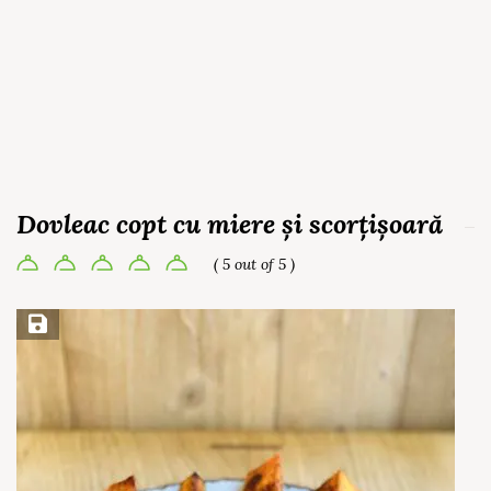
Dovleac copt cu miere și scorțișoară
( 5 out of 5 )
Save Recipe