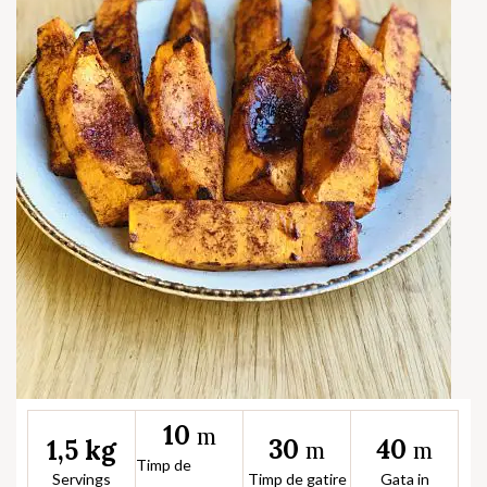
10
m
30
40
1,5 kg
m
m
Timp de
Servings
Timp de gatire
Gata in