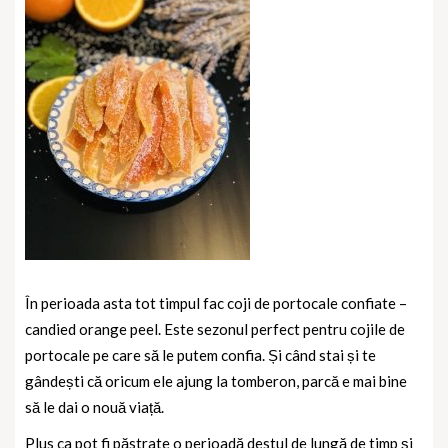
În perioada asta tot timpul fac coji de portocale confiate –
candied orange peel. Este sezonul perfect pentru cojile de
portocale pe care să le putem confia. Și când stai și te
gândești că oricum ele ajung la tomberon, parcă e mai bine
să le dai o nouă viață.
Plus ca pot fi păstrate o perioadă destul de lungă de timp și