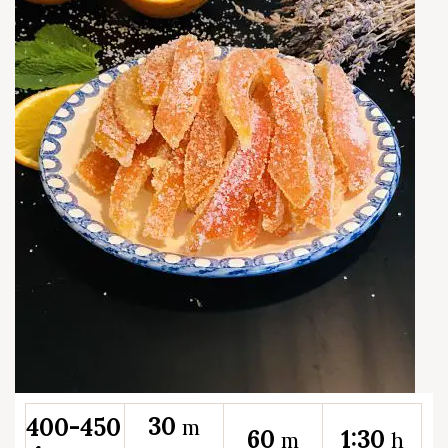
30
400-450
m
60
1:30
m
h