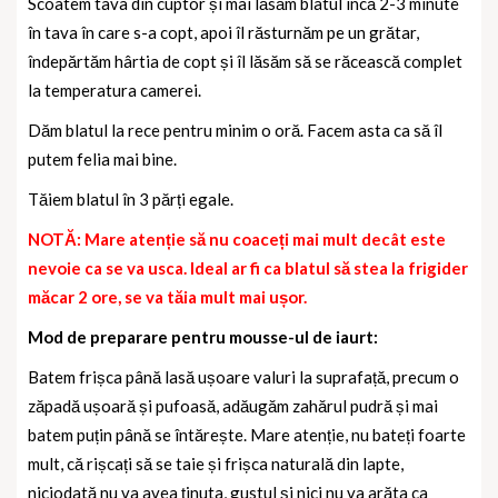
Scoatem tava din cuptor și mai lăsăm blatul încă 2-3 minute
în tava în care s-a copt, apoi îl răsturnăm pe un grătar,
îndepărtăm hârtia de copt și îl lăsăm să se răcească complet
la temperatura camerei.
Dăm blatul la rece pentru minim o oră. Facem asta ca să îl
putem felia mai bine.
Tăiem blatul în 3 părți egale.
NOTĂ: Mare atenție să nu coaceți mai mult decât este
nevoie ca se va usca. Ideal ar fi ca blatul să stea la frigider
măcar 2 ore, se va tăia mult mai ușor.
Mod de preparare pentru mousse-ul de iaurt:
Batem frișca până lasă ușoare valuri la suprafață, precum o
zăpadă ușoară și pufoasă, adăugăm zahărul pudră și mai
batem puțin până se întărește. Mare atenție, nu bateți foarte
mult, că rișcați să se taie și frișca naturală din lapte,
niciodată nu va avea ținuta, gustul și nici nu va arăta ca