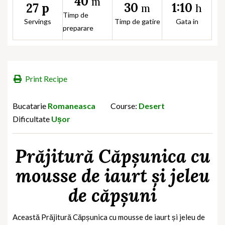
40
m
30
1:10
27 p
m
h
Timp de
Servings
Timp de gatire
Gata in
preparare
Print Recipe
Bucatarie
Romaneasca
Course:
Desert
Dificultate
Ușor
Prăjitură Căpșunica cu
mousse de iaurt și jeleu
de căpșuni
Această
Prăjitură Căpșunica cu mousse de iaurt și jeleu de