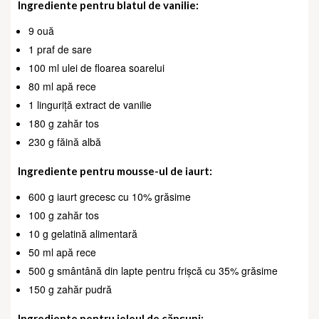
Ingrediente pentru blatul de vanilie:
9 ouă
1 praf de sare
100 ml ulei de floarea soarelui
80 ml apă rece
1 linguriță extract de vanilie
180 g zahăr tos
230 g făină albă
Ingrediente pentru mousse-ul de iaurt:
600 g iaurt grecesc cu 10% grăsime
100 g zahăr tos
10 g gelatină alimentară
50 ml apă rece
500 g smântână din lapte pentru frișcă cu 35% grăsime
150 g zahăr pudră
Ingrediente pentru jeleul de căpșuni: