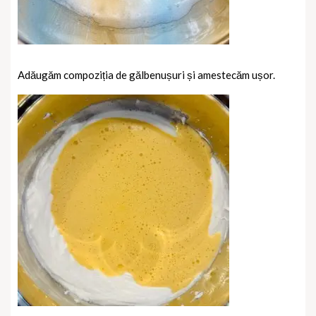
Adăugăm compoziția de gălbenușuri și amestecăm ușor.