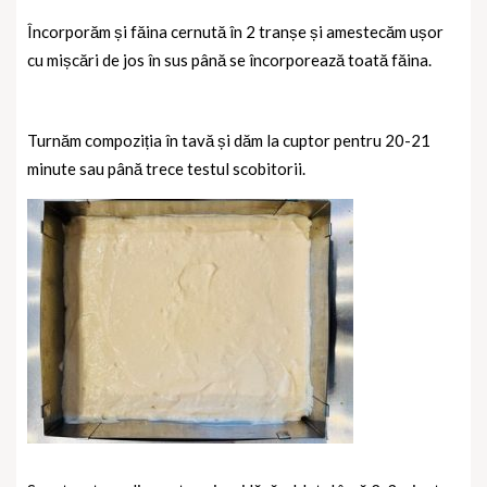
Încorporăm și făina cernută în 2 tranșe și amestecăm ușor
cu mișcări de jos în sus până se încorporează toată făina.
Turnăm compoziția în tavă și dăm la cuptor pentru 20-21
minute sau până trece testul scobitorii.