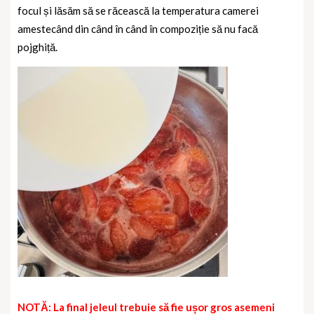
focul și lăsăm să se răcească la temperatura camerei
amestecând din când în când în compoziție să nu facă
pojghiță.
NOTĂ: La final jeleul trebuie să fie ușor gros asemeni