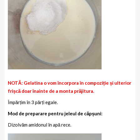
NOTĂ: Gelatina o vom încorpora în compoziție și ulterior
frișcă doar înainte de a monta prăjitura.
Împărțim în 3 părți egale.
Mod de preparare pentru jeleul de căpșuni:
Dizolvăm amidonul în apă rece.