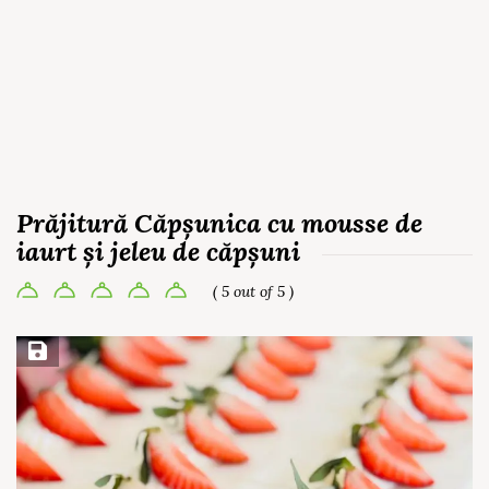
Prăjitură Căpșunica cu mousse de
iaurt și jeleu de căpșuni
( 5 out of 5 )
Save Recipe