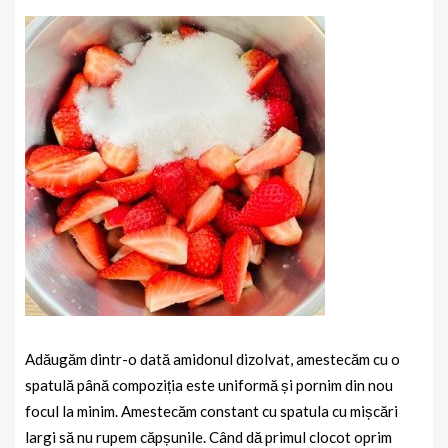
Adăugăm dintr-o dată amidonul dizolvat, amestecăm cu o
spatulă până compoziția este uniformă și pornim din nou
focul la minim. Amestecăm constant cu spatula cu mișcări
largi să nu rupem căpșunile. Când dă primul clocot oprim