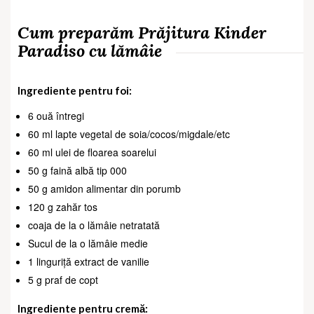
Cum preparăm Prăjitura Kinder
Paradiso cu lămâie
Ingrediente pentru foi:
6 ouă întregi
60 ml lapte vegetal de soia/cocos/migdale/etc
60 ml ulei de floarea soarelui
50 g faină albă tip 000
50 g amidon alimentar din porumb
120 g zahăr tos
coaja de la o lămâie netratată
Sucul de la o lămâie medie
1 linguriță extract de vanilie
5 g praf de copt
Ingrediente pentru cremă: