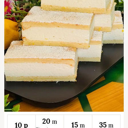
20
m
15
35
10 p
m
m