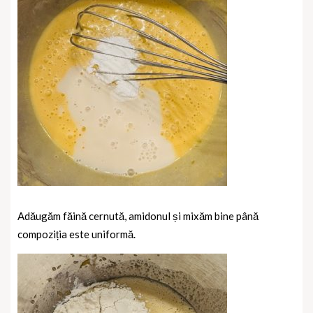
Adăugăm făină cernută, amidonul și mixăm bine până
compoziția este uniformă.