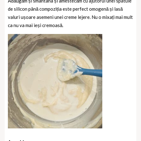
Adăugăm și smântâna și amestecăm cu ajutorul unei spatule
de silicon până compoziția este perfect omogenă și lasă
valuri ușoare asemeni unei creme lejere. Nu o mixați mai mult
ca nu va mai ieși cremoasă.