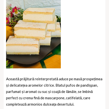
Această prăjitură reinterpretată aduce pe masă prospețimea
și delicatețea aromelor citrice. Blatul pufos de pandișpan,
parfumat și aromat cu suc și coajă de lămâie, se îmbină
perfect cu crema fină de mascarpone, catifelată, care
completează armonios dulceața desertului.