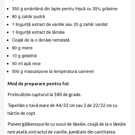
350 g smântână din lapte pentru frișcă cu 35% grăsime
80 g zahăr pudră
1 linguriță extract de vanilie sau 20 g zahăr vanilat
1 linguriță extract de lămâie
Coajă de la o lămâie netratată
80 g miere
10 g gelatină
50 ml apă rece
500 g mascarpone la temperatura camerei
Mod de preparare pentru foi:
Preîncălzim cuptorul la 180 de grade.
Tapetăm o tavă mare de 44/32 cm sau 2 de 22/32 cm cu
hârtie de copt.
Punem gălbenușurile cu sucul de lămâie, coajă de la o lămâie
netratată, extractul de vanilie, jumătate din cantitatea