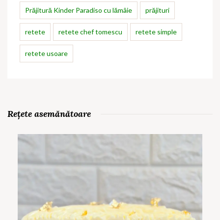
Prăjitură Kinder Paradiso cu lămâie
prăjituri
retete
retete chef tomescu
retete simple
retete usoare
Rețete asemănătoare