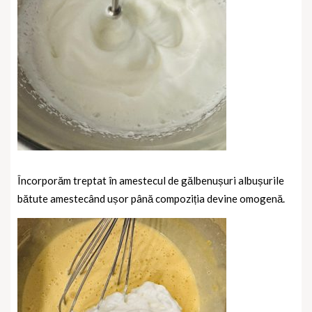
Încorporăm treptat în amestecul de gălbenușuri albușurile
bătute amestecând ușor până compoziția devine omogenă.