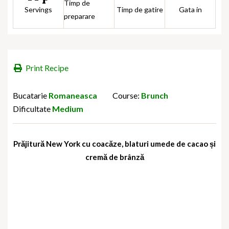
Timp de
Servings
Timp de gatire
Gata in
preparare
Print Recipe
Bucatarie
Romaneasca
Course:
Brunch
Dificultate
Medium
Prăjitură New York cu coacăze, blaturi umede de cacao și
cremă de brânză