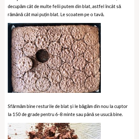
decupăm cât de multe felii putem din blat, astfel încât să
rămână cât mai puțin blat. Le scoatem pe o tavă.
Sfărmăm bine resturile de blat și le băgăm din nou la cuptor
la 150 de grade pentru 6-8 minte sau până se usucă bine.