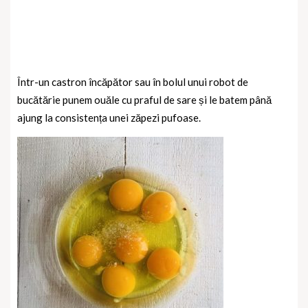
Într-un castron încăpător sau în bolul unui robot de
bucătărie punem ouăle cu praful de sare și le batem până
ajung la consistența unei zăpezi pufoase.