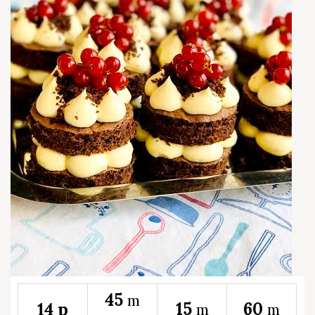
45
m
15
60
14 p
m
m