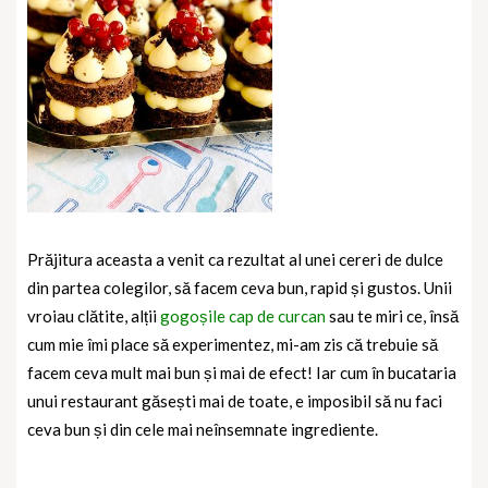
Prăjitura aceasta a venit ca rezultat al unei cereri de dulce
din partea colegilor, să facem ceva bun, rapid și gustos. Unii
vroiau clătite, alții
gogoșile cap de curcan
sau te miri ce, însă
cum mie îmi place să experimentez, mi-am zis că trebuie să
facem ceva mult mai bun și mai de efect! Iar cum în bucataria
unui restaurant găsești mai de toate, e imposibil să nu faci
ceva bun și din cele mai neînsemnate ingrediente.