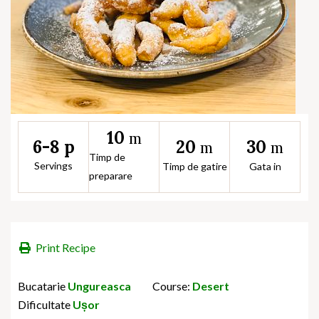
10
m
20
30
6-8 p
m
m
Timp de
Servings
Timp de gatire
Gata in
preparare
Print Recipe
Bucatarie
Ungureasca
Course:
Desert
Dificultate
Ușor