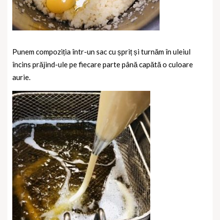
Punem compoziția într-un sac cu șpriț și turnăm în uleiul
încins prăjind-ule pe fiecare parte până capătă o culoare
aurie.