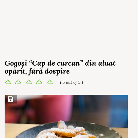
Gogoși “Cap de curcan” din aluat
opărit, fără dospire
( 5 out of 5 )
Save Recipe