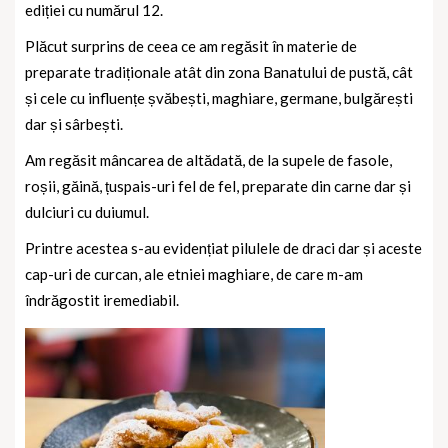
ediției cu numărul 12.
Plăcut surprins de ceea ce am regăsit în materie de
preparate tradiționale atât din zona Banatului de pustă, cât
și cele cu influențe șvăbești, maghiare, germane, bulgărești
dar și sârbești.
Am regăsit mâncarea de altădată, de la supele de fasole,
roșii, găină, țuspais-uri fel de fel, preparate din carne dar și
dulciuri cu duiumul.
Printre acestea s-au evidențiat pilulele de draci dar și aceste
cap-uri de curcan, ale etniei maghiare, de care m-am
îndrăgostit iremediabil.