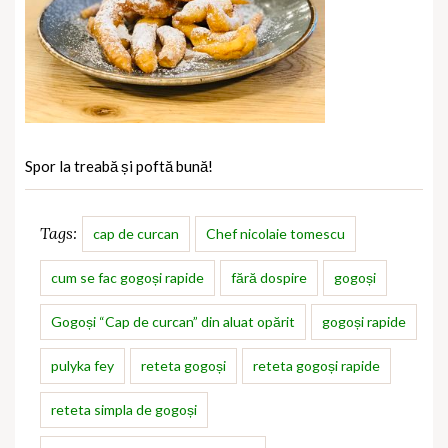
Spor la treabă și poftă bună!
Tags:
cap de curcan
Chef nicolaie tomescu
cum se fac gogoși rapide
fără dospire
gogoși
Gogoși “Cap de curcan” din aluat opărit
gogoși rapide
pulyka fey
reteta gogoși
reteta gogoși rapide
reteta simpla de gogoși