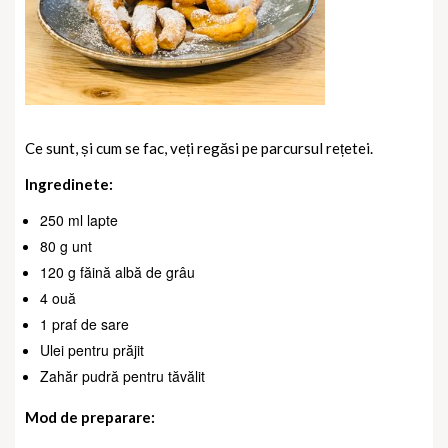
Ce sunt, și cum se fac, veți regăsi pe parcursul rețetei.
Ingredinete:
250 ml lapte
80 g unt
120 g făină albă de grâu
4 ouă
1 praf de sare
Ulei pentru prăjit
Zahăr pudră pentru tăvălit
Mod de preparare: