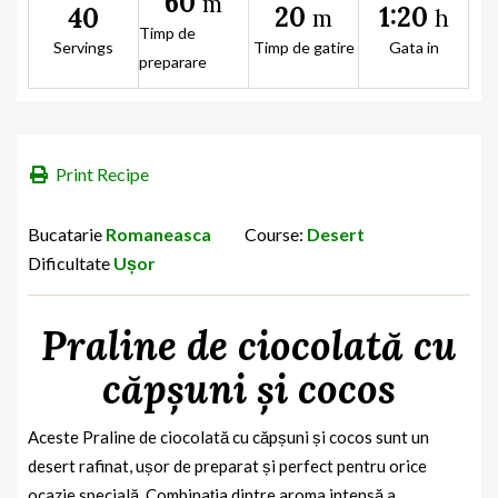
60
m
20
1:20
40
m
h
Timp de
Servings
Timp de gatire
Gata in
preparare
Print Recipe
Bucatarie
Romaneasca
Course:
Desert
Dificultate
Ușor
Praline de ciocolată cu
căpșuni și cocos
Aceste Praline de ciocolată cu căpșuni și cocos
sunt un
desert rafinat, ușor de preparat și perfect pentru orice
ocazie specială. Combinația dintre aroma intensă a