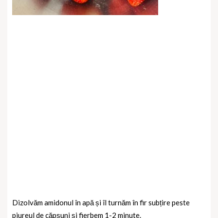
Dizolvăm amidonul în apă și îl turnăm în fir subțire peste
piureul de căpșuni și fierbem 1-2 minute.