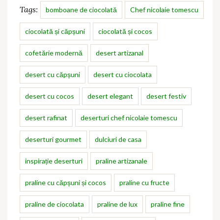
Tags:
bomboane de ciocolată
Chef nicolaie tomescu
ciocolată și căpșuni
ciocolată și cocos
cofetărie modernă
desert artizanal
desert cu căpșuni
desert cu ciocolata
desert cu cocos
desert elegant
desert festiv
desert rafinat
deserturi chef nicolaie tomescu
deserturi gourmet
dulciuri de casa
inspirație deserturi
praline artizanale
praline cu căpșuni și cocos
praline cu fructe
praline de ciocolata
praline de lux
praline fine