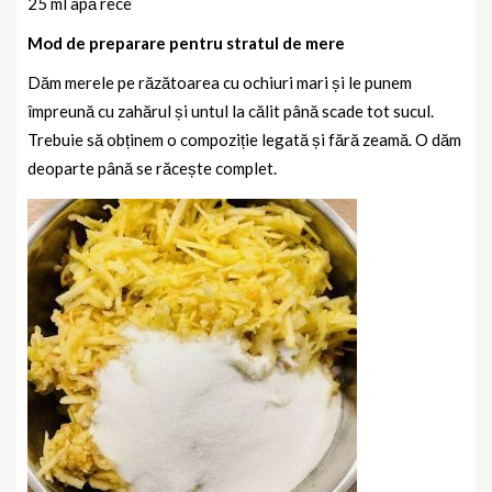
25 ml apă rece
Mod de preparare pentru stratul de mere
Dăm merele pe răzătoarea cu ochiuri mari și le punem
împreună cu zahărul și untul la călit până scade tot sucul.
Trebuie să obținem o compoziție legată și fără zeamă. O dăm
deoparte până se răcește complet.