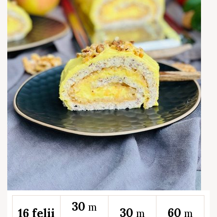
30
m
30
60
16 felii
m
m