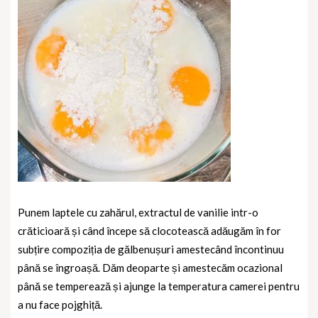
Punem laptele cu zahărul, extractul de vanilie intr-o
crăticioară și când începe să clocotească adăugăm în for
subțire compoziția de gălbenușuri amestecând încontinuu
până se îngroașă. Dăm deoparte și amestecăm ocazional
până se temperează și ajunge la temperatura camerei pentru
a nu face pojghiță.