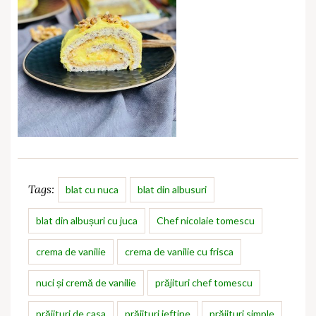
Tags:
blat cu nuca
blat din albusuri
blat din albușuri cu juca
Chef nicolaie tomescu
crema de vanilie
crema de vanilie cu frisca
nuci și cremă de vanilie
prăjituri chef tomescu
prăjituri de casa
prăjituri ieftine
prăjituri simple