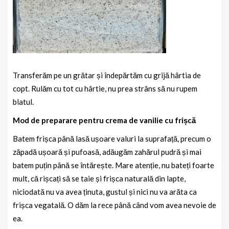
Transferăm pe un grătar și îndepărtăm cu grijă hârtia de
copt. Rulăm cu tot cu hârtie, nu prea strâns să nu rupem
blatul.
Mod de preparare pentru crema de vanilie cu frișcă
Batem frișca până lasă ușoare valuri la suprafață, precum o
zăpadă ușoară și pufoasă, adăugăm zahărul pudră și mai
batem puțin până se întărește. Mare atenție, nu bateți foarte
mult, că rișcați să se taie și frișca naturală din lapte,
niciodată nu va avea ținuta, gustul și nici nu va arăta ca
frișca vegatală. O dăm la rece până când vom avea nevoie de
ea.