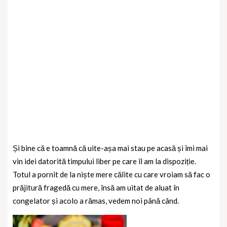
Și bine că e toamnă că uite-așa mai stau pe acasă și îmi mai
vin idei datorită timpului liber pe care îl am la dispoziție.
Totul a pornit de la niște mere călite cu care vroiam să fac o
prăjitură fragedă cu mere, însă am uitat de aluat în
congelator și acolo a rămas, vedem noi până când.