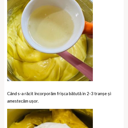
Când s-a răcit încorporăm frișca bătută in 2-3 tranșe și
amestecăm ușor.