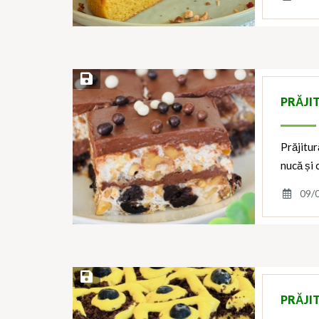
Save Recipe
PRĂJI
Prăjitur
nucă și 
09/
Save Recipe
PRĂJIT