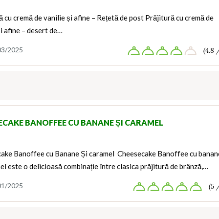
ă cu cremă de vanilie și afine – Rețetă de post Prăjitură cu cremă de
și afine – desert de…
03/2025
(4.8 
ECAKE BANOFFEE CU BANANE ȘI CARAMEL
ake Banoffee cu Banane Și caramel Cheesecake Banoffee cu banan
el este o delicioasă combinație între clasica prăjitură de brânză,…
01/2025
(5 