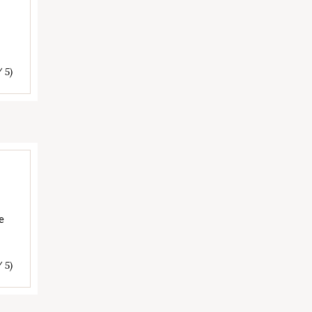
/ 5)
e
/ 5)