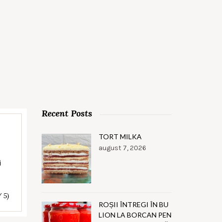
Recent Posts
TORT MILKA
august 7, 2026
i
/ 5)
ROȘII ÎNTREGI ÎN BU
LION LA BORCAN PEN