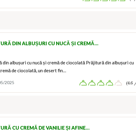
TURĂ DIN ALBUȘURI CU NUCĂ ȘI CREMĂ…
ă din albușuri cu nucă și cremă de ciocolată Prăjitură din albușuri cu
cremă de ciocolată, un desert fin…
05/2025
(4.6 
URĂ CU CREMĂ DE VANILIE ȘI AFINE…