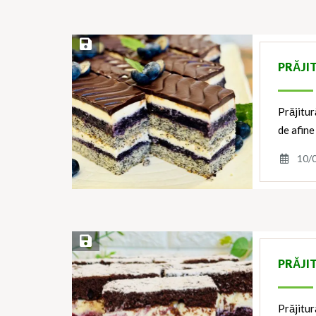
Save Recipe
PRĂJI
Prăjitur
de afine
10/
Save Recipe
PRĂJI
Prăjitur