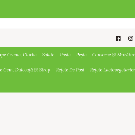
upe Creme, Ciorbe
Salate
Paste
Pește
Conserve Și Murătur
De Gem, Dulceață Și Sirop
Rețete De Post
Rețete Lactovegetarie