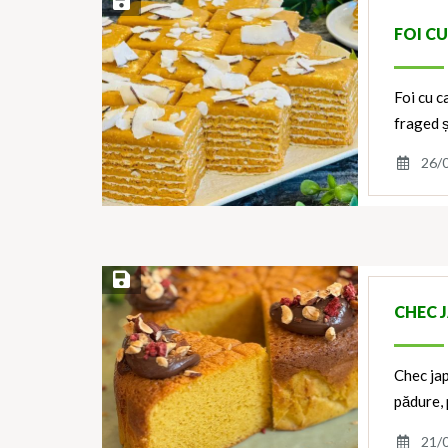
Save Recipe
FOI C
Foi cu c
fraged ș
26/
Save Recipe
CHEC 
Chec jap
pădure, 
21/