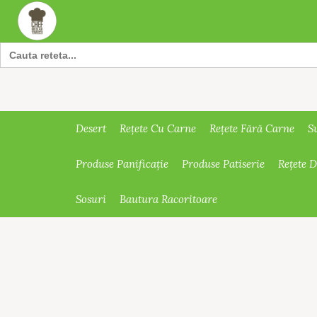
Search
for:
Desert
Rețete Cu Carne
Rețete Fără Carne
S
Produse Panificație
Produse Patiserie
Rețete 
Sosuri
Bautura Racoritoare