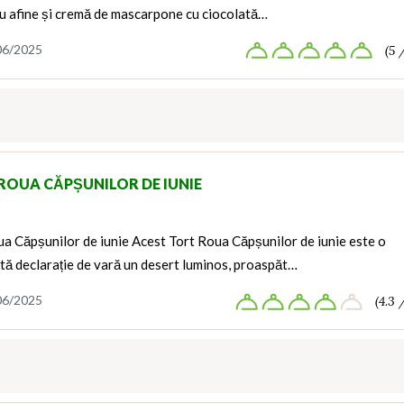
cu afine și cremă de mascarpone cu ciocolată…
06/2025
(5 
ROUA CĂPȘUNILOR DE IUNIE
a Căpșunilor de iunie Acest Tort Roua Căpșunilor de iunie este o
tă declarație de vară un desert luminos, proaspăt…
06/2025
(4.3 