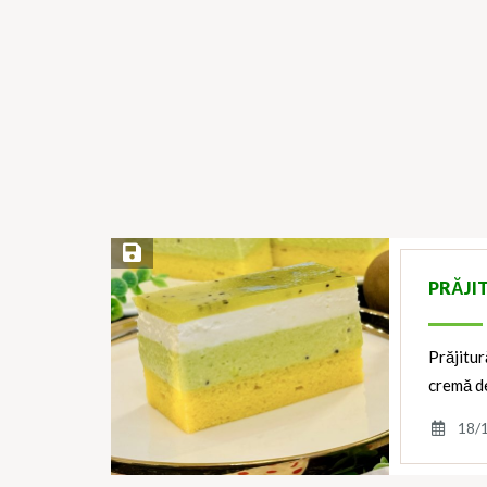
Save Recipe
PRĂJI
Prăjitur
cremă d
18/