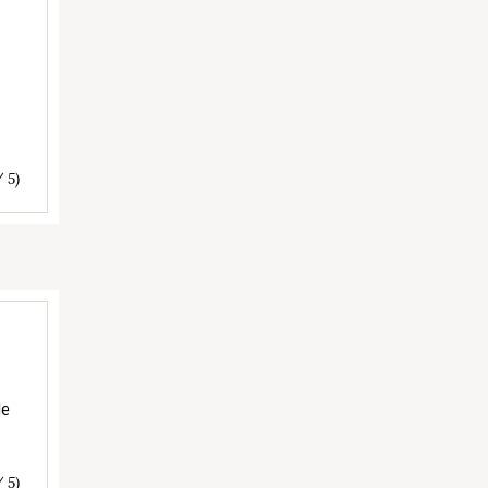
/ 5)
de
/ 5)