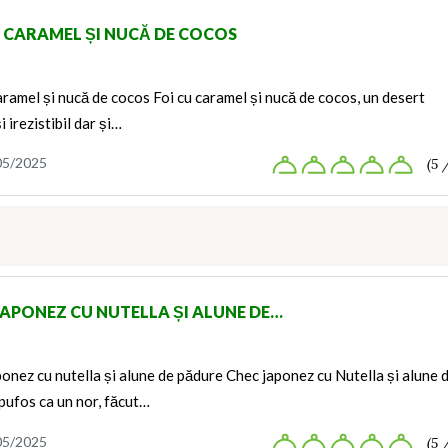
U CARAMEL ȘI NUCĂ DE COCOS
aramel și nucă de cocos Foi cu caramel și nucă de cocos, un desert
i irezistibil dar și…
05/2025
(5 
JAPONEZ CU NUTELLA ȘI ALUNE DE…
onez cu nutella și alune de pădure Chec japonez cu Nutella și alune 
pufos ca un nor, făcut…
05/2025
(5 