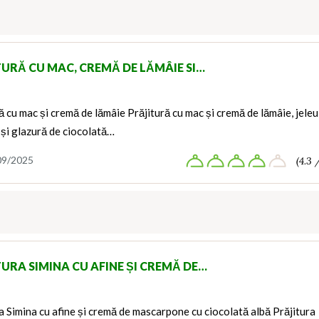
TURĂ CU MAC, CREMĂ DE LĂMÂIE SI…
ă cu mac și cremă de lămâie Prăjitură cu mac și cremă de lămâie, jeleu
 și glazură de ciocolată…
09/2025
(4.3 
TURA SIMINA CU AFINE ȘI CREMĂ DE…
a Simina cu afine și cremă de mascarpone cu ciocolată albă Prăjitura