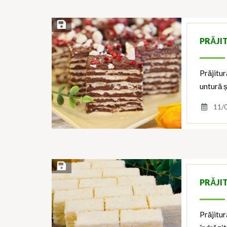
Save Recipe
PRĂJI
Prăjitur
untură ș
11/
Save Recipe
PRĂJI
Prăjitur