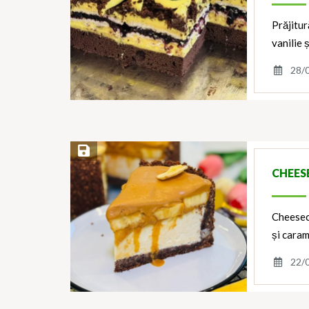
Prăjitur
vanilie 
28/
Save Recipe
CHEES
Cheesec
și caram
22/