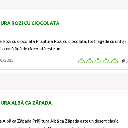
TURA ROZI CU CIOCOLATĂ
a Rozi cu ciocolată Prăjitura Rozi cu ciocolată, foi fragede cu unt și
i cremă fină de ciocolată este un…
01/2025
(5 
TURA ALBĂ CA ZĂPADA
a Albă ca Zăpada Prăjitura Albă ca Zăpada este un desert clasic,