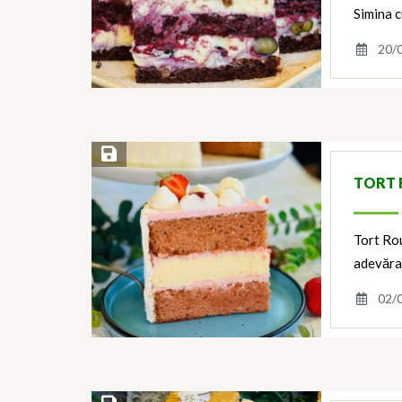
Simina 
20/
Save Recipe
TORT 
Tort Rou
adevăra
02/