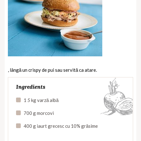
, lângă un crispy de pui sau servită ca atare.
Ingredients
1
5
kg varză albă
700 g morcovi
400 g iaurt grecesc cu 10% grăsime