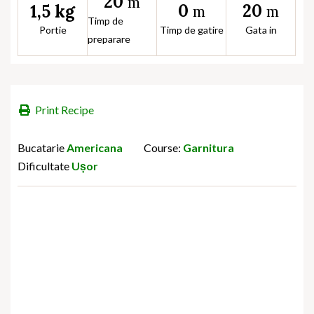
20
m
0
20
1,5 kg
m
m
Timp de
Portie
Timp de gatire
Gata in
preparare
Print Recipe
Bucatarie
Americana
Course:
Garnitura
Dificultate
Ușor