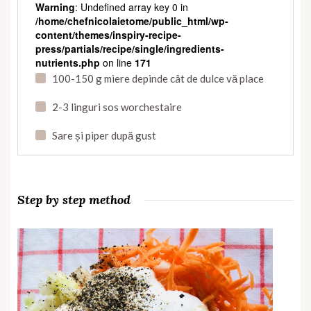
Warning
: Undefined array key 0 in
/home/chefnicolaietome/public_html/wp-
content/themes/inspiry-recipe-
press/partials/recipe/single/ingredients-
nutrients.php
on line
171
100-150 g miere depinde cât de dulce vă place
2-3 linguri sos worchestaire
Sare și piper după gust
Step by step method