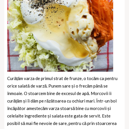
Curățăm varza de primul strat de frunze, o tocăm ca pentru
orice salată de varză. Punem sare și o frecăm până se
înmoaie. O stoarcem bine de excesul de apă. Morcovii ii
curățăm și îi dăm pe răzătoarea cu ochiuri mari. Într-un bol
încăpător amestecăm varza stoarsă bine cu morcovii și
celelalte ingrediente și salata este gata de servit. Este
posibil să mai fie nevoie de sare, pentru că prin stoarcerea