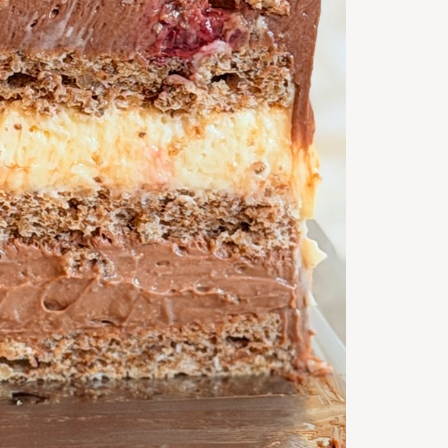
40
m
Timp de
gatire