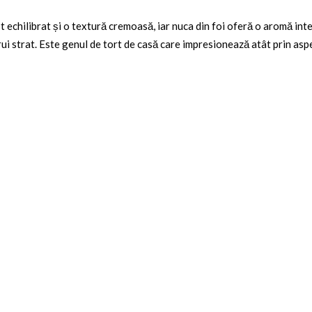
st echilibrat și o textură cremoasă, iar nuca din foi oferă o aromă in
i strat. Este genul de tort de casă care impresionează atât prin aspec