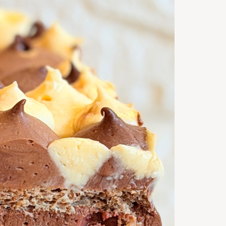
24 p
Servings
50
m
Timp de
preparare