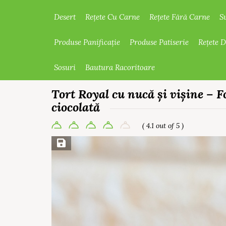
Desert
Rețete Cu Carne
Rețete Fără Carne
S
Produse Panificație
Produse Patiserie
Rețete 
Sosuri
Bautura Racoritoare
Tort Royal cu nucă și vișine – Fo
ciocolată
( 4.1 out of 5 )
Save Recipe