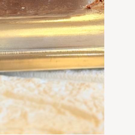
1:30
h
Gata in