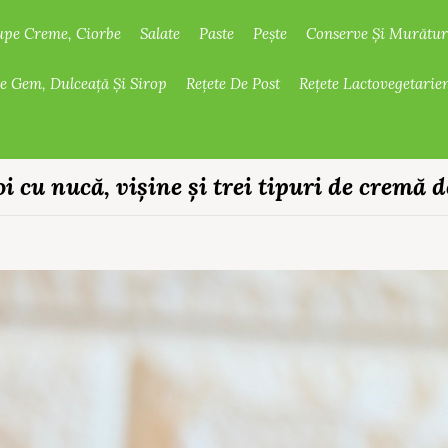
upe Creme, Ciorbe
Salate
Paste
Pește
Conserve Și Murătur
De Gem, Dulceață Și Sirop
Rețete De Post
Rețete Lactovegetarie
i cu nucă, vișine și trei tipuri de cremă d