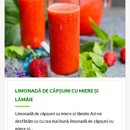
LIMONADĂ DE CĂPȘUNI CU MIERE ȘI
LĂMÂIE
Limonadă de căpșuni cu miere și lămâie Azi ne
desfătăm cu cu cea mai bună limonadă de căpșuni cu
miere și…