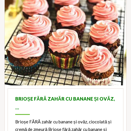
BRIOȘE FĂRĂ ZAHĂR CU BANANE ȘI OVĂZ,
…
Brioșe FĂRĂ zahăr cu banane și ovăz, ciocolată și
cremă de zmeură Brioșe fără zahăr cu banane și