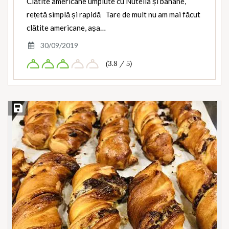
Clătite americane umplute cu Nutella și banane,
rețetă simplă și rapidă Tare de mult nu am mai făcut
clătite americane, așa…
30/09/2019
(3.8 / 5)
Save Recipe