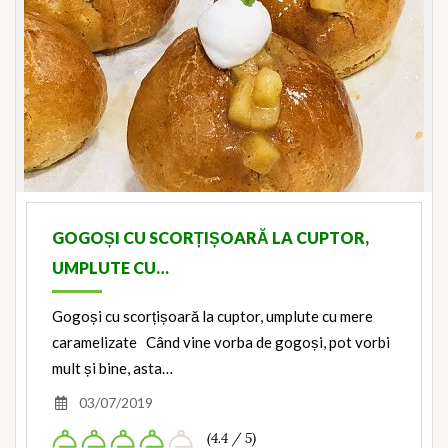
GOGOȘI CU SCORȚIȘOARĂ LA CUPTOR,
UMPLUTE CU…
Gogoși cu scorțișoară la cuptor, umplute cu mere
caramelizate Când vine vorba de gogoși, pot vorbi
mult și bine, asta…
03/07/2019
(4.4 / 5)