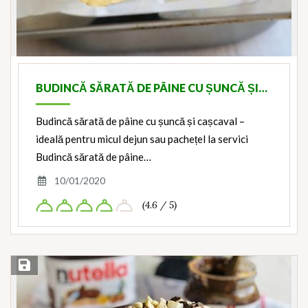
BUDINCĂ SĂRATĂ DE PÂINE CU ȘUNCĂ ȘI…
Budincă sărată de pâine cu șuncă și cașcaval –
ideală pentru micul dejun sau pachețel la servici
Budincă sărată de pâine…
10/01/2020
(4.6 / 5)
Save Recipe