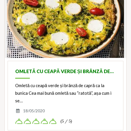
OMLETĂ CU CEAPĂ VERDE ȘI BRÂNZĂ DE…
Omletă cu ceapă verde și brânză de capră ca la
bunica Cea mai bună omletă sau “ratotă”, așa cum i
se…
18/05/2020
(5 / 5)