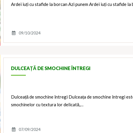
Ardei iuți cu stafide la borcan Azi punem Ardei iuți cu stafide 
09/10/2024
DULCEAȚĂ DE SMOCHINE ÎNTREGI
Dulceață de smochine întregi Dulceața de smochine întregi este
smochinelor cu textura lor delicată,…
07/09/2024