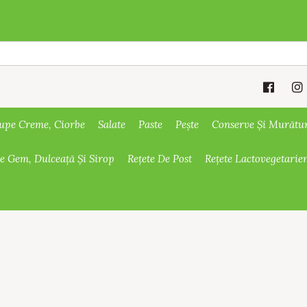
upe Creme, Ciorbe
Salate
Paste
Pește
Conserve Și Murătu
De Gem, Dulceață Și Sirop
Rețete De Post
Rețete Lactovegetarie