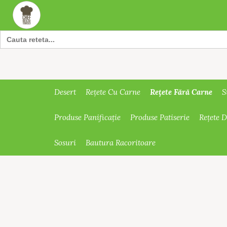
Search
for:
Rețete Fără Carne
Desert
Rețete Cu Carne
S
Produse Panificație
Produse Patiserie
Rețete 
Sosuri
Bautura Racoritoare