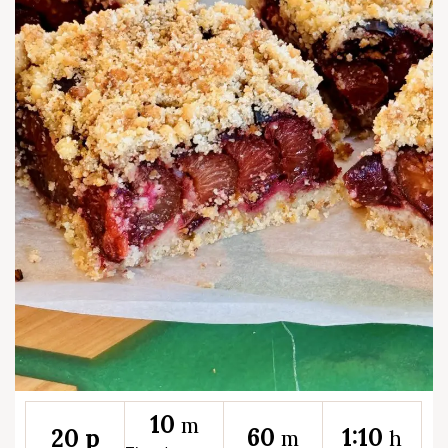
10
m
60
1:10
20 p
m
h