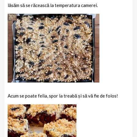
lăsăm să se răcească la temperatura camerei.
Acum se poate felia, spor la treabă și să vă fie de folos!