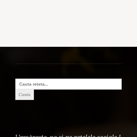
Search
for: