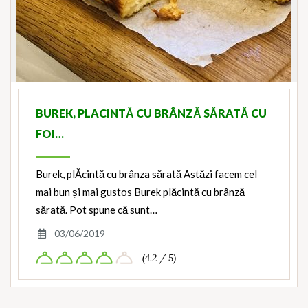
BUREK, PLACINTĂ CU BRÂNZĂ SĂRATĂ CU
FOI…
Burek, plĂcintă cu brânza sărată Astăzi facem cel
mai bun și mai gustos Burek plăcintă cu brânză
sărată. Pot spune că sunt…
03/06/2019
(4.2 / 5)