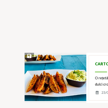
Save Recipe
CARTO
O rețetă
dulci cr
23/