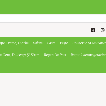
upe Creme, Ciorbe
Salate
Paste
Pește
Conserve Și Murătur
De Gem, Dulceață Și Sirop
Rețete De Post
Rețete Lactovegetarie