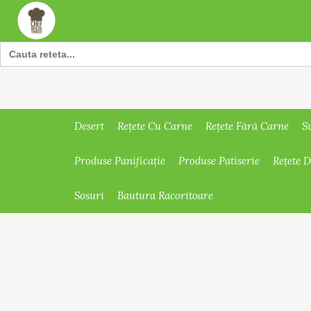
Search
for:
Desert
Rețete Cu Carne
Rețete Fără Carne
S
Produse Panificație
Produse Patiserie
Rețete 
Sosuri
Bautura Racoritoare