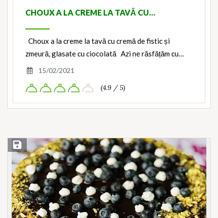
CHOUX A LA CREME LA TAVĂ CU…
Choux a la creme la tavă cu cremă de fistic și
zmeură, glasate cu ciocolată Azi ne răsfățăm cu…
15/02/2021
(4.9 / 5)
Save Recipe