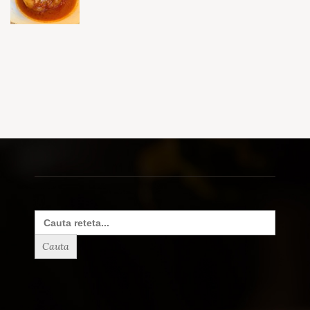
Search
for: