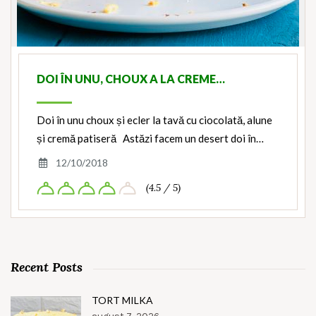
DOI ÎN UNU, CHOUX A LA CREME…
Doi în unu choux și ecler la tavă cu ciocolată, alune
și cremă patiseră Astăzi facem un desert doi în…
12/10/2018
(4.5 / 5)
Recent Posts
TORT MILKA