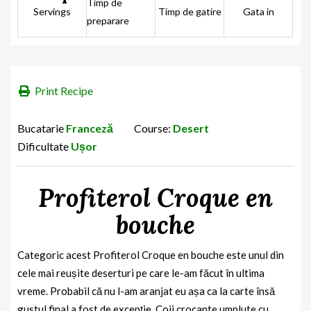
Timp de
Servings
Timp de gatire
Gata in
preparare
Print Recipe
Bucatarie
Franceză
Course:
Desert
Dificultate
Ușor
Profiterol Croque en
bouche
Categoric acest Profiterol Croque en bouche este unul din
cele mai reușite deserturi pe care le-am făcut în ultima
vreme. Probabil că nu l-am aranjat eu așa ca la carte însă
gustul final a fost de excepție. Coji crocante umplute cu