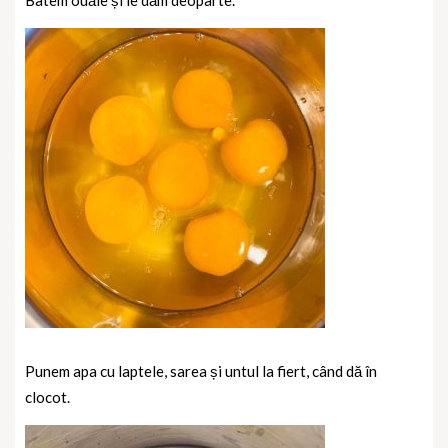
Batem ouăle și le dăm deoparte.
Punem apa cu laptele, sarea și untul la fiert, când dă în
clocot.