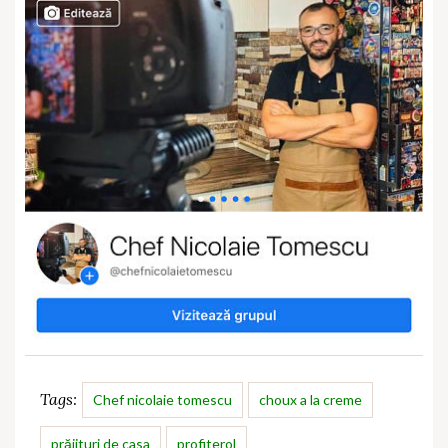
Tags:
Chef nicolaie tomescu
choux a la creme
prăjituri de casa
profiterol