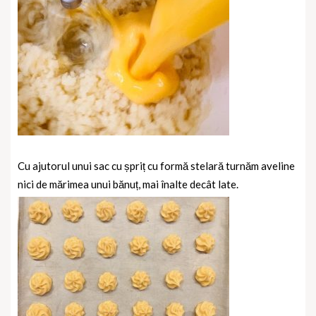
Cu ajutorul unui sac cu șpriț cu formă stelară turnăm aveline
nici de mărimea unui bănuț, mai înalte decât late.