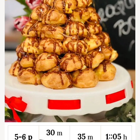
30
m
35
1::05
5-6 p
m
h