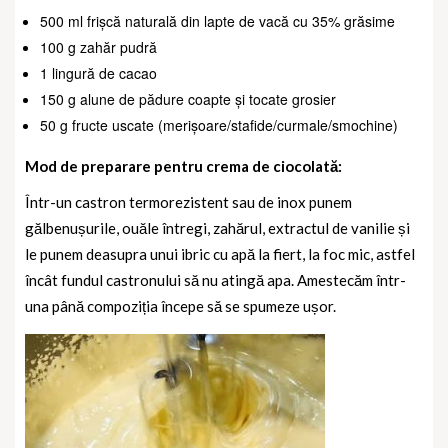
500 ml frișcă naturală din lapte de vacă cu 35% grăsime
100 g zahăr pudră
1 lingură de cacao
150 g alune de pădure coapte și tocate grosier
50 g fructe uscate (merișoare/stafide/curmale/smochine)
Mod de preparare pentru crema de ciocolată:
Într-un castron termorezistent sau de inox punem
gălbenușurile, ouăle întregi, zahărul, extractul de vanilie și
le punem deasupra unui ibric cu apă la fiert, la foc mic, astfel
încât fundul castronului să nu atingă apa.
Amestecăm într-
una până compoziția începe să se spumeze ușor.