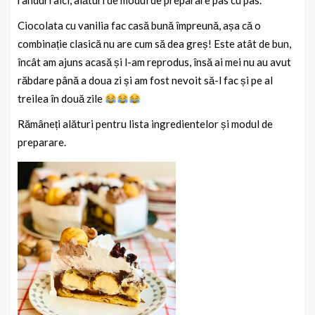
rânduri aici, alături de modul de preparare pas cu pas.
Ciocolata cu vanilia fac casă bună împreună, așa că o
combinație clasică nu are cum să dea greș! Este atât de bun,
încât am ajuns acasă și l-am reprodus, însă ai mei nu au avut
răbdare până a doua zi și am fost nevoit să-l fac și pe al
treilea în două zile
Rămâneți alături pentru lista ingredientelor și modul de
preparare.