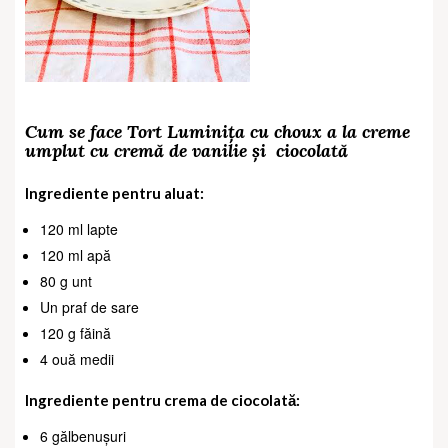
Cum se face Tort Luminița cu choux a la creme
umplut cu cremă de vanilie și
ciocolată
Ingrediente pentru aluat:
120 ml lapte
120 ml apă
80 g unt
Un praf de sare
120 g făină
4 ouă medii
Ingrediente pentru crema de ciocolată:
6 gălbenușuri