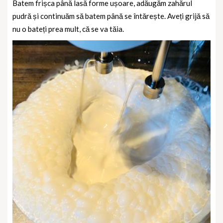
Batem frișca până lasă forme ușoare, adăugăm zahărul
pudră și continuăm să batem până se întărește. Aveți grijă să
nu o bateți prea mult, că se va tăia.