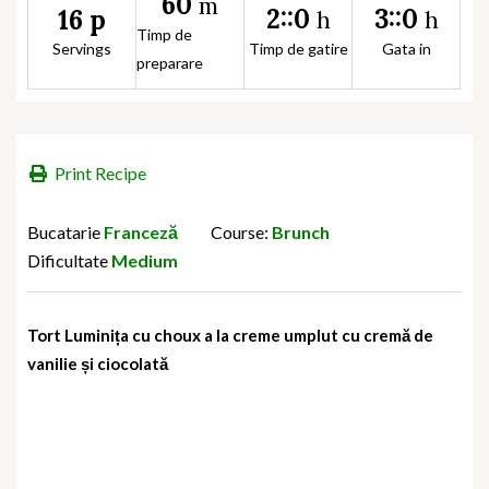
60
m
2::0
3::0
16 p
h
h
Timp de
Servings
Timp de gatire
Gata in
preparare
Print Recipe
Bucatarie
Franceză
Course:
Brunch
Dificultate
Medium
Tort Luminița cu choux a la creme umplut cu cremă de
vanilie și
ciocolată