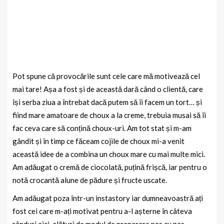
Pot spune că provocările sunt cele care mă motivează cel
mai tare! Așa a fost și de această dară când o clientă, care
își serba ziua a întrebat dacă putem să îi facem un tort… și
fiind mare amatoare de choux a la creme, trebuia musai să îi
fac ceva care să conțină choux-uri. Am tot stat și m-am
gândit și în timp ce făceam cojile de choux mi-a venit
această idee de a combina un choux mare cu mai multe mici.
Am adăugat o cremă de ciocolată, puțină frișcă, iar pentru o
notă crocantă alune de pădure și fructe uscate.
Am adăugat poza într-un instastory iar dumneavoastră ați
fost cei care m-ați motivat pentru a-l așterne în câteva