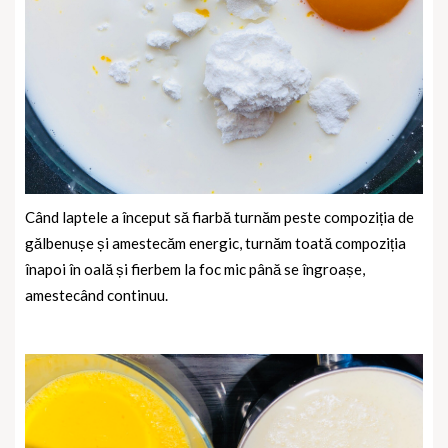
Când laptele a început să fiarbă turnăm peste compoziția de
gălbenușe și amestecăm energic, turnăm toată compoziția
înapoi în oală și fierbem la foc mic până se îngroașe,
amestecând continuu.