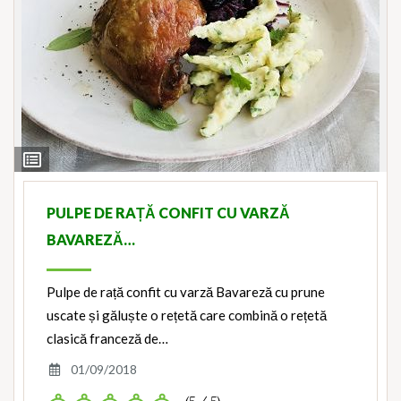
View
Ingredients
PULPE DE RAȚĂ CONFIT CU VARZĂ
BAVAREZĂ…
Pulpe de rață confit cu varză Bavareză cu prune
uscate și găluște o rețetă care combină o rețetă
clasică franceză de…
01/09/2018