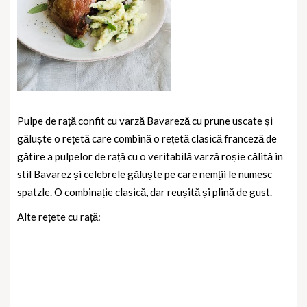
Pulpe de rață confit cu varză Bavareză cu prune uscate și
găluște o rețetă care combină o rețetă clasică franceză de
gătire a pulpelor de rață cu o veritabilă varză roșie călită in
stil Bavarez și celebrele găluște pe care nemții le numesc
spatzle. O combinație clasică, dar reușită și plină de gust.
Alte rețete cu rață: