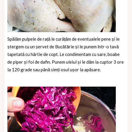
Spălăm pulpele de rață le curățăm de eventualele pene și le
ștergem cu un șervet de Bucătărie și le punem într-o tavă
tapetată cu hârtie de copt. Le condimentam cu sare, boabe
de piper și foi de dafin. Punem uleiul și le dăm la cuptor 3 ore
la 120 grade sau până simți osul ușor la apăsare.