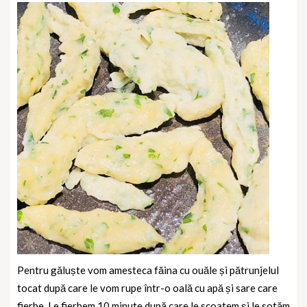
Pentru găluște vom amesteca făina cu ouăle și pătrunjelul
tocat după care le vom rupe într-o oală cu apă și sare care
fierbe. Le fierbem 10 minute după care le scoatem și le sotăm