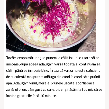
Tocăm ceapa mărunt și o punem la călit in ulei cu sare să se
înmoaie, după aceea adăugăm varza tocată și continuăm să
călim până se înmoaie bine. În caz că varza nu este suficient
de suculentă mai putem adăuga din când în când câte puțină
apa. Adăugăm vinul, merele, prunele uscate, scorțișoara,
zahărul brun, dăm gust cu sare, piper și lăsăm la foc mic să se
îmbine gusturile încă 10 minute.