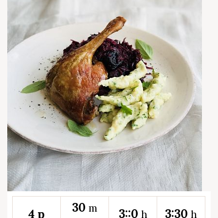
30
m
3::0
3:30
4 p
h
h