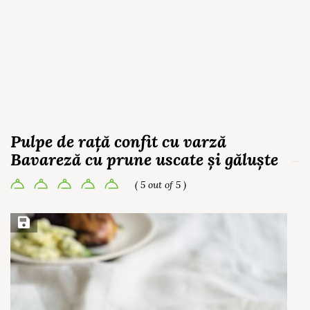
Pulpe de rață confit cu varză
Bavareză cu prune uscate și găluște
( 5 out of 5 )
Save Recipe