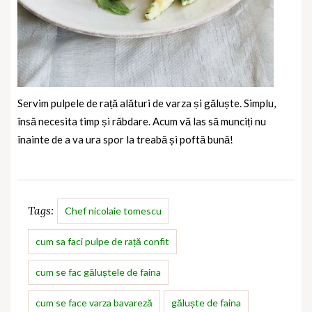
Servim pulpele de rață alături de varza și găluște. Simplu,
însă necesita timp și răbdare. Acum vă las să munciți nu
înainte de a va ura spor la treabă și poftă bună!
Tags:
Chef nicolaie tomescu
cum sa faci pulpe de rață confit
cum se fac găluștele de faina
cum se face varza bavareză
găluște de faina