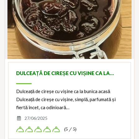
DULCEAȚĂ DE CIREȘE CU VIȘINE CA LA…
Dulceață de cireșe cu vișine ca la bunica acasă
Dulceață de cireșe cu vișine, simplă, parfumată și
fiertă încet, ca odinioară…
27/06/2025
(5 / 5)