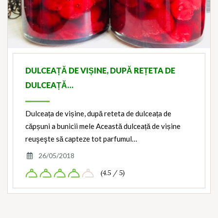
DULCEAȚĂ DE VIȘINE, DUPĂ REȚETA DE
DULCEAȚĂ…
Dulceața de vișine, după reteta de dulceața de
căpșuni a bunicii mele Această dulceață de vișine
reuşeşte să capteze tot parfumul…
26/05/2018
(4.5 / 5)