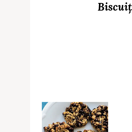
Biscuiț