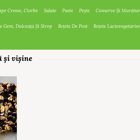
upe Creme, Ciorbe
Salate
Paste
Pește
Conserve Și Murătur
De Gem, Dulceață Și Sirop
Rețete De Post
Rețete Lactovegetarie
ă și vișine