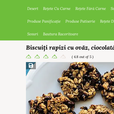
Desert
Rețete Cu Carne
Rețete Fără Carne
S
Produse Panificație
Produse Patiserie
Rețete 
Sosuri
Bautura Racoritoare
Biscuiți rapizi cu ovăz, ciocolat
( 4.8 out of 5 )
Save Recipe