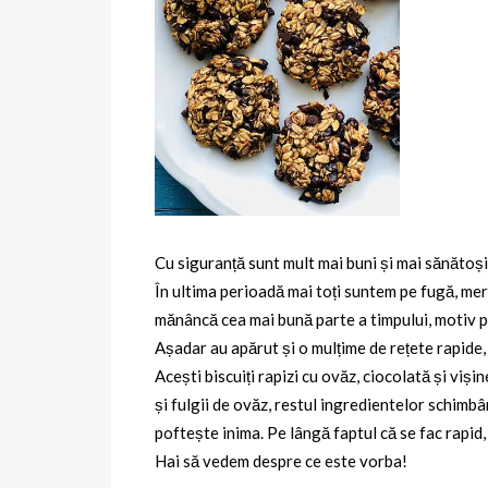
Cu siguranță sunt mult mai buni și mai sănătoș
În ultima perioadă mai toți suntem pe fugă, mer
mănâncă cea mai bună parte a timpului, motiv pen
Așadar au apărut și o mulțime de rețete rapide
Acești biscuiți rapizi cu ovăz, ciocolată și vi
și fulgii de ovăz, restul ingredientelor schimbâ
poftește inima. Pe lângă faptul că se fac rapid,
Hai să vedem despre ce este vorba!