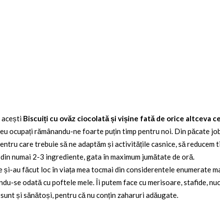
i acești
Biscuiți cu ovăz ciocolată și vișine fată de orice altceva c
eu ocupați rămânandu-ne foarte puțin timp pentru noi. Din păcate jobu
tru care trebuie să ne adaptăm și activitățile casnice, să reducem tim
, din numai 2-3 ingrediente, gata în maximum jumătate de oră.
șine și-au făcut loc în viața mea tocmai din considerentele enumerate m
ndu-se odată cu poftele mele. Îi putem face cu merisoare, stafide, nuci,
 sunt și sănătoși, pentru că nu conțin zaharuri adăugate.