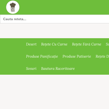
Search
for:
Desert
Rețete Cu Carne
Rețete Fără Carne
S
Produse Panificație
Produse Patiserie
Rețete 
Sosuri
Bautura Racoritoare