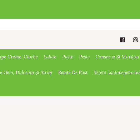
upe Creme, Ciorbe
Salate
Paste
Pește
Conserve Și Murătur
De Gem, Dulceață Și Sirop
Rețete De Post
Rețete Lactovegetarie