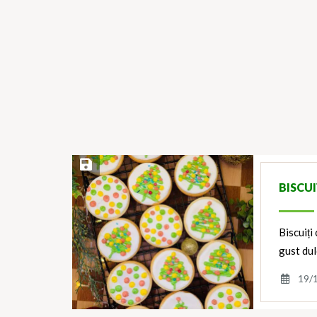
Save Recipe
BISCU
Biscuiți
gust dul
19/