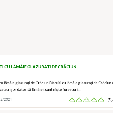
IȚI CU LĂMÂIE GLAZURAȚI DE CRĂCIUN
 cu lămâie glazurați de Crăciun Biscuiți cu lămâie glazurați de Crăciun 
ce acrișor datorită lămâiei, sunt niște fursecuri…
12/2024
(5 