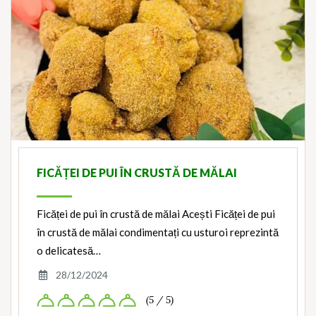
FICĂȚEI DE PUI ÎN CRUSTĂ DE MĂLAI
Ficăței de pui în crustă de mălai Acești Ficăței de pui
în crustă de mălai condimentați cu usturoi reprezintă
o delicatesă…
28/12/2024
(5 / 5)