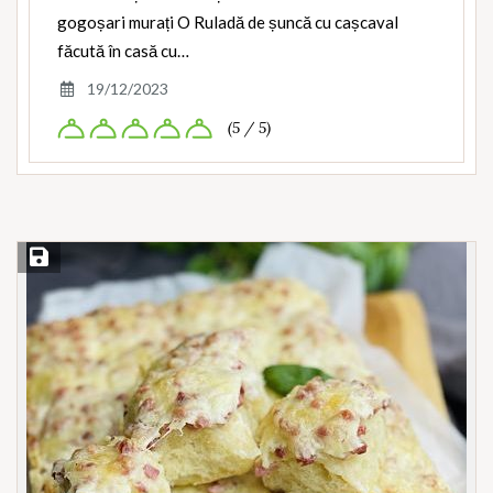
gogoșari murați O Ruladă de șuncă cu cașcaval
făcută în casă cu…
19/12/2023
(5 / 5)
Save Recipe