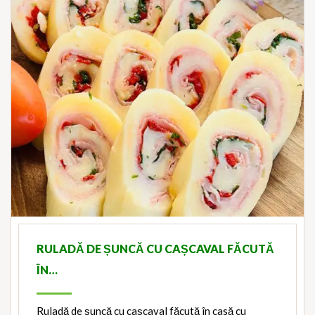
RULADĂ DE ȘUNCĂ CU CAȘCAVAL FĂCUTĂ
ÎN…
Ruladă de șuncă cu cașcaval făcută în casă cu