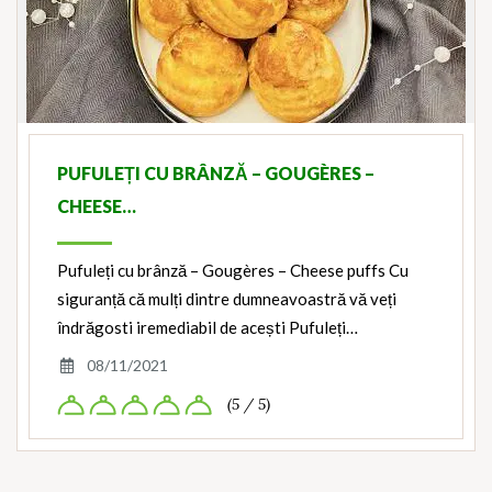
PUFULEȚI CU BRÂNZĂ – GOUGÈRES –
CHEESE…
Pufuleți cu brânză – Gougères – Cheese puffs Cu
siguranță că mulți dintre dumneavoastră vă veți
îndrăgosti iremediabil de acești Pufuleți…
08/11/2021
(5 / 5)