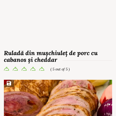
Ruladă din mușchiuleț de porc cu
cabanos și cheddar
( 5 out of 5 )
Save Recipe