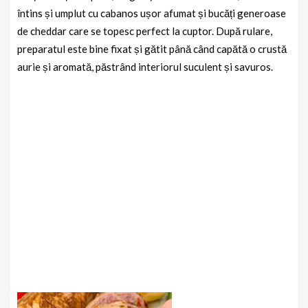
întins și umplut cu cabanos ușor afumat și bucăți generoase
de cheddar care se topesc perfect la cuptor. După rulare,
preparatul este bine fixat și gătit până când capătă o crustă
aurie și aromată, păstrând interiorul suculent și savuros.