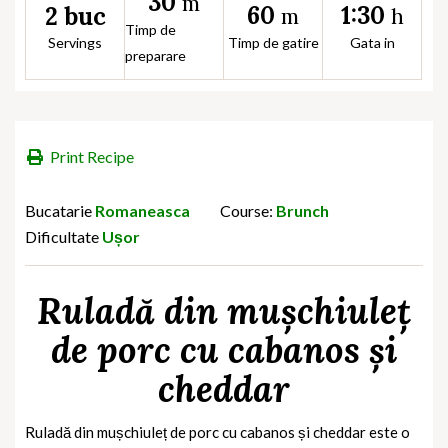
30
m
60
1:30
2 buc
m
h
Timp de
Servings
Timp de gatire
Gata in
preparare
Print Recipe
Bucatarie
Romaneasca
Course:
Brunch
Dificultate
Ușor
Ruladă din mușchiuleț
de porc cu cabanos și
cheddar
Ruladă din mușchiuleț de porc cu cabanos și cheddar
este o