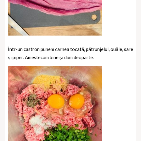
Într-un castron punem carnea tocată, pătrunjelul, ouăle, sare
și piper. Amestecăm bine și dăm deoparte.