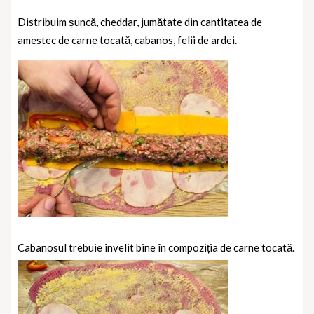
Distribuim șuncă, cheddar, jumătate din cantitatea de
amestec de carne tocată, cabanos, felii de ardei.
Cabanosul trebuie învelit bine în compoziția de carne tocată.