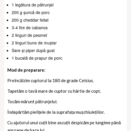
1 legătura de pătrunjel
200 g șuncă de porc
200 g cheddar feliat
3-4 fire de cabanos
2 linguri de pesmet
2 linguri bune de muștar
Sare și piper după gust
1 bucată de prapur de porc
Mod de preparare:
Preîncălzim cuptorul la 180 de grade Celsius.
Tapetăm o tavă mare de cuptor cu hârtie de copt.
Tocăm mărunt pătrunjelul.
Îndepărtăm pielițele de la suprafața mușchiulețiilor.
Cu ajutorul unui cuțit bine ascuțit despicăm pe lungime până
aproape de baza lui.