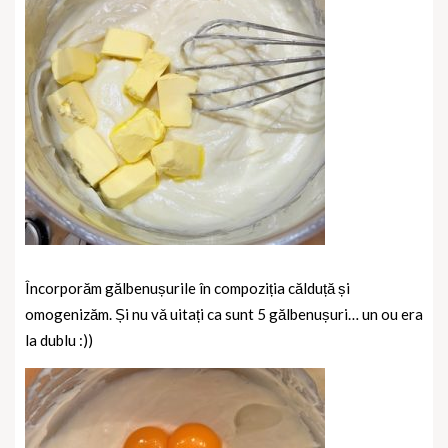
Încorporăm gălbenușurile în compoziția călduță și
omogenizăm. Și nu vǎ uitați ca sunt 5 gălbenușuri… un ou era
la dublu :))