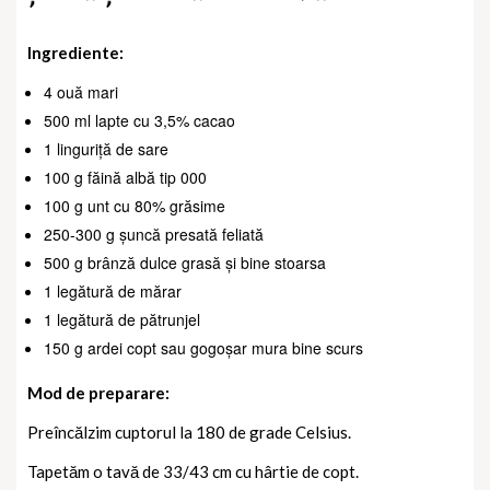
Ingrediente:
4 ouă mari
500 ml lapte cu 3,5% cacao
1 linguriță de sare
100 g făină albă tip 000
100 g unt cu 80% grăsime
250-300 g șuncă presată feliată
500 g brânză dulce grasă și bine stoarsa
1 legătură de mărar
1 legătură de pătrunjel
150 g ardei copt sau gogoșar mura bine scurs
Mod de preparare:
Preîncălzim cuptorul la 180 de grade Celsius.
Tapetăm o tavă de 33/43 cm cu hârtie de copt.