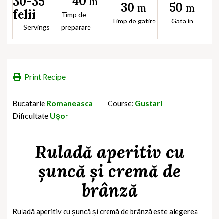
40
30-35
m
30
50
m
m
felii
Timp de
Timp de gatire
Gata in
Servings
preparare
Print Recipe
Bucatarie
Romaneasca
Course:
Gustari
Dificultate
Ușor
Ruladă aperitiv cu
șuncă și cremă de
brânză
Ruladă aperitiv cu șuncă și cremă de brânză este alegerea