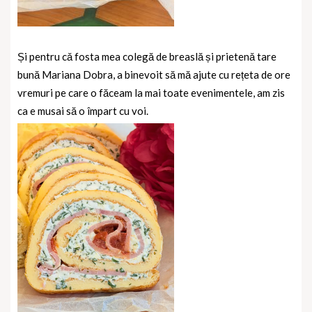
Și pentru cǎ fosta mea colegă de breaslă și prietenǎ tare
bună Mariana Dobra, a binevoit să mă ajute cu rețeta de ore
vremuri pe care o făceam la mai toate evenimentele, am zis
ca e musai să o împart cu voi.