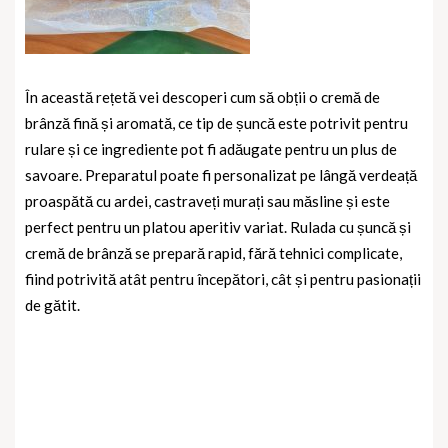
În această rețetă vei descoperi cum să obții o cremă de
brânză fină și aromată, ce tip de șuncă este potrivit pentru
rulare și ce ingrediente pot fi adăugate pentru un plus de
savoare. Preparatul poate fi personalizat pe lângă verdeață
proaspătă cu ardei, castraveți murați sau măsline și este
perfect pentru un platou aperitiv variat. Rulada cu șuncă și
cremă de brânză se prepară rapid, fără tehnici complicate,
fiind potrivită atât pentru începători, cât și pentru pasionații
de gătit.