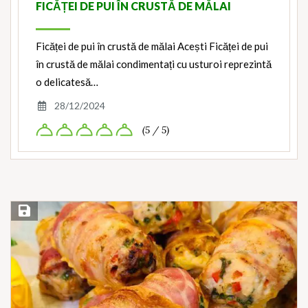
FICĂȚEI DE PUI ÎN CRUSTĂ DE MĂLAI
Ficăței de pui în crustă de mălai Acești Ficăței de pui
în crustă de mălai condimentați cu usturoi reprezintă
o delicatesă…
28/12/2024
(5 / 5)
Save Recipe