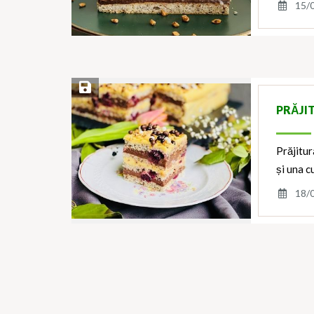
15/
Save Recipe
PRĂJI
Prăjitur
și una c
18/