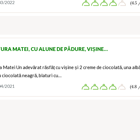
03/2022
(4.5 
TURA MATEI, CU ALUNE DE PĂDURE, VIȘINE…
a Matei Un adevărat răsfăț cu vișine și 2 creme de ciocolată, una alb
u ciocolată neagră, blaturi cu…
04/2021
(4.8 