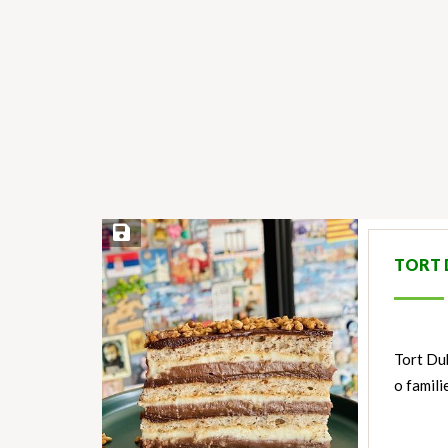
Save Recipe
TORT 
Tort Dub
o famili