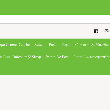
upe Creme, Ciorbe
Salate
Paste
Pește
Conserve Și Murătur
De Gem, Dulceață Și Sirop
Rețete De Post
Rețete Lactovegetarie