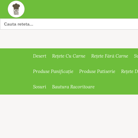
Search
for:
Desert
Rețete Cu Carne
Rețete Fără Carne
S
Produse Panificație
Produse Patiserie
Rețete 
Sosuri
Bautura Racoritoare