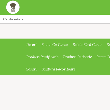
Search
for:
Desert
Rețete Cu Carne
Rețete Fără Carne
S
Produse Panificație
Produse Patiserie
Rețete 
Sosuri
Bautura Racoritoare