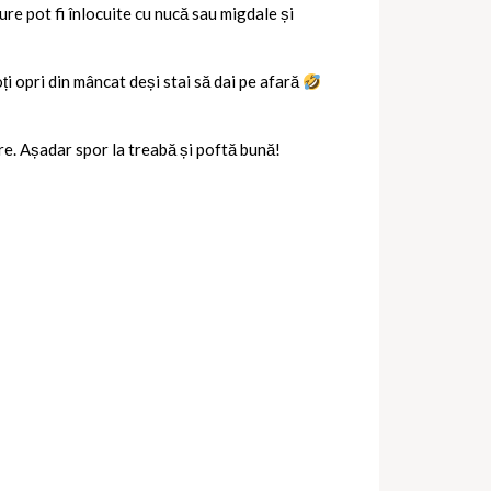
ure pot fi înlocuite cu nucă sau migdale și
ți opri din mâncat deși stai să dai pe afară
are. Așadar spor la treabă și poftă bună!