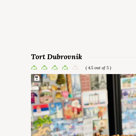
Tort Dubrovnik
( 4.5 out of 5 )
Save Recipe