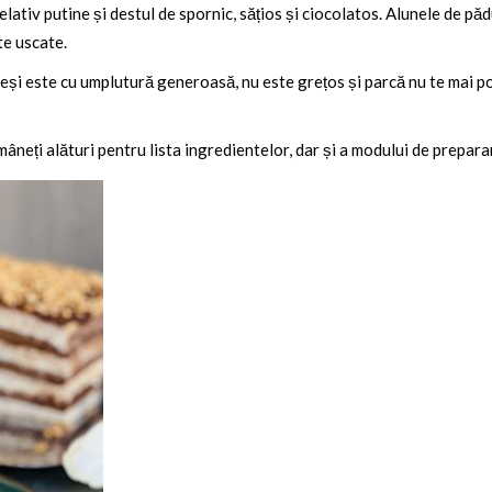
lativ putine și destul de spornic, sățios și ciocolatos. Alunele de păd
te uscate.
deși este cu umplutură generoasă, nu este grețos și parcă nu te mai po
amâneți alături pentru lista ingredientelor, dar și a modului de prepar