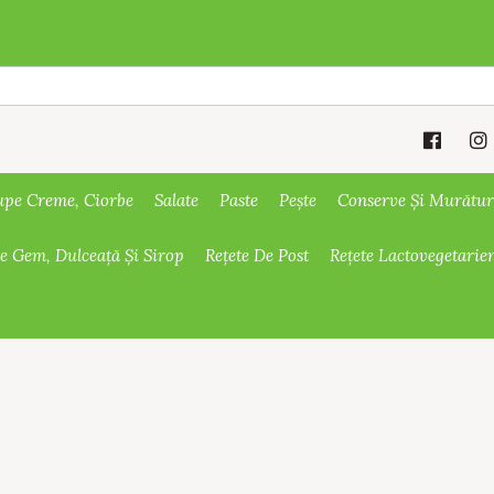
upe Creme, Ciorbe
Salate
Paste
Pește
Conserve Și Murătur
De Gem, Dulceață Și Sirop
Rețete De Post
Rețete Lactovegetarie