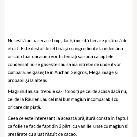
Necesită un oarecare timp, dar își merită fiecare picătură de
efort! Este destul de ieftină și cu ingrediente la îndemâna
oricui, chiar dacă unii vor fii tentați să spuă că laptele
condensat nu se găsește sau să ma întrebe de unde îl vor
cumpăra. Se găsește în Auchan, Selgros, Mega image și
probabil și la altele.
Magiunul musai trebuie să-l folosiți pe cel de acasă dacă nu,
cei de la Râureni, au cel mai bun magiun incomparabil cu
oricare din piață.
Ceea ce este interesant la această prăjitură consta în faptul
ca foile se fac de fapt din 3 părți cu vanilie, unse cu magiun și
presărate cu aluat răzuit de cacao.