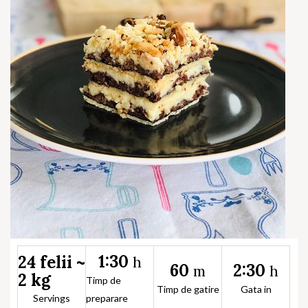
1:30
24 felii ~
h
60
2:30
m
h
2 kg
Timp de
Timp de gatire
Gata in
Servings
preparare