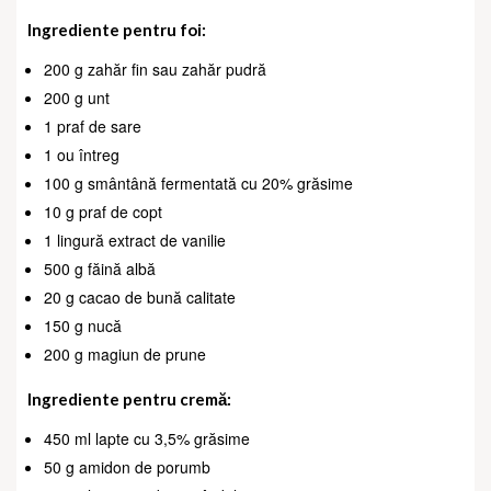
Ingrediente pentru foi:
200 g zahăr fin sau zahăr pudră
200 g unt
1 praf de sare
1 ou întreg
100 g smântână fermentată cu 20% grăsime
10 g praf de copt
1 lingură extract de vanilie
500 g făină albă
20 g cacao de bună calitate
150 g nucă
200 g magiun de prune
Ingrediente pentru cremă:
450 ml lapte cu 3,5% grăsime
50 g amidon de porumb