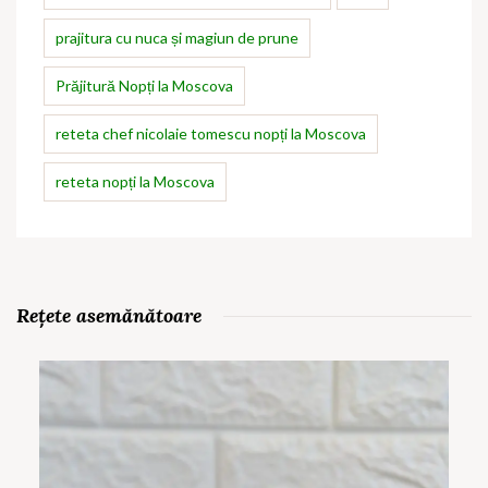
prajitura cu nuca și magiun de prune
Prăjitură Nopți la Moscova
reteta chef nicolaie tomescu nopți la Moscova
reteta nopți la Moscova
Rețete asemănătoare