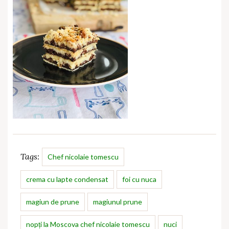
Tags:
Chef nicolaie tomescu
crema cu lapte condensat
foi cu nuca
magiun de prune
magiunul prune
nopți la Moscova chef nicolaie tomescu
nuci