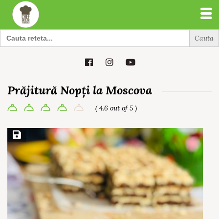
Search
for:
Search
for:
Prăjitură Nopți la Moscova
( 4.6 out of 5 )
Save Recipe