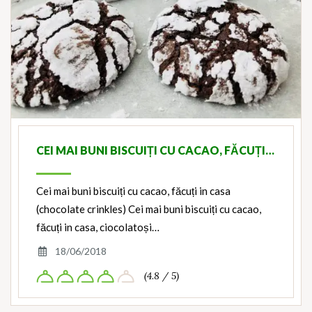
CEI MAI BUNI BISCUIȚI CU CACAO, FĂCUȚI…
Cei mai buni biscuiți cu cacao, făcuți in casa
(chocolate crinkles) Cei mai buni biscuiți cu cacao,
făcuți in casa, ciocolatoși…
18/06/2018
(4.8 / 5)