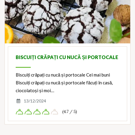
BISCUIȚI CRĂPAȚI CU NUCĂ ȘI PORTOCALE
Biscuiți crăpați cu nucă și portocale Cei mai buni
Biscuiți crăpați cu nucă și portocale făcuți în casă,
ciocolatoși și moi…
13/12/2024
(4.7 / 5)