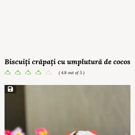
Biscuiți crăpați cu umplutură de cocos
( 4.8 out of 5 )
Save Recipe