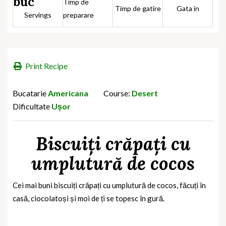
buc
Timp de
Timp de gatire
Gata in
Servings
preparare
Print Recipe
Bucatarie
Americana
Course:
Desert
Dificultate
Ușor
Biscuiți crăpați cu
umplutură de cocos
Cei mai buni biscuiți crăpați cu umplutură de cocos, făcuți în
casă, ciocolatoși și moi de ți se topesc în gură.