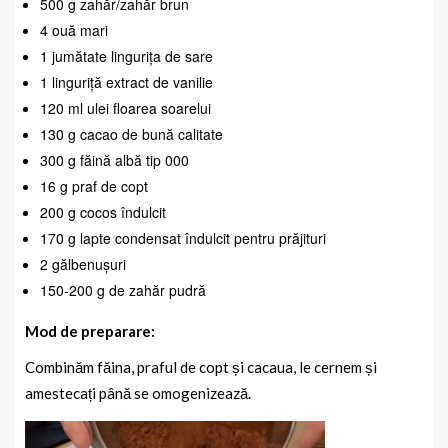
500 g zahăr/zahăr brun
4 ouă mari
1 jumătate lingurița de sare
1 linguriță extract de vanilie
120 ml ulei floarea soarelui
130 g cacao de bună calitate
300 g făină albă tip 000
16 g praf de copt
200 g cocos îndulcit
170 g lapte condensat îndulcit pentru prăjituri
2 gălbenușuri
150-200 g de zahăr pudră
Mod de preparare:
Combinăm făina, praful de copt și cacaua, le cernem și
amestecați până se omogenizează.