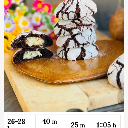
40
26-28
m
25
1::05
m
h