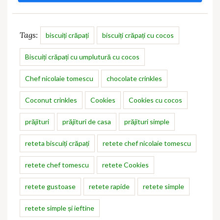
Tags:
biscuiți crăpați
biscuiți crăpați cu cocos
Biscuiți crăpați cu umplutură cu cocos
Chef nicolaie tomescu
chocolate crinkles
Coconut crinkles
Cookies
Cookies cu cocos
prăjituri
prăjituri de casa
prăjituri simple
reteta biscuiți crăpați
retete chef nicolaie tomescu
retete chef tomescu
retete Cookies
retete gustoase
retete rapide
retete simple
retete simple și ieftine