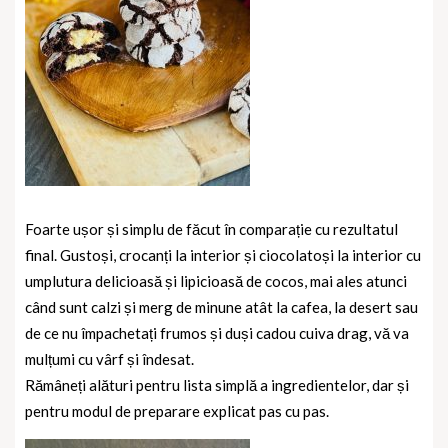
Foarte ușor și simplu de făcut în comparație cu rezultatul
final. Gustoși, crocanți la interior și ciocolatoși la interior cu
umplutura delicioasă și lipicioasă de cocos, mai ales atunci
când sunt calzi și merg de minune atât la cafea, la desert sau
de ce nu împachetați frumos și duși cadou cuiva drag, vă va
mulțumi cu vârf și îndesat.
Rămâneți alături pentru lista simplă a ingredientelor, dar și
pentru modul de preparare explicat pas cu pas.