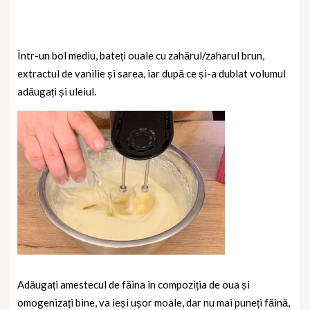
Într-un bol mediu, bateți ouale cu zahărul/zaharul brun,
extractul de vanilie și sarea, iar după ce și-a dublat volumul
adăugați și uleiul.
Adăugați amestecul de făina in compoziția de oua și
omogenizați bine, va ieși ușor moale, dar nu mai puneți făină,