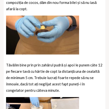
compoziția de cocos, dăm din nou forma bilei și să nu iasă
afară la copt.
Tăvălim bine prin prin zahărul pudră și apoi le punem câte 12
pe fiecare tavă cu hârtie de copt la distanță una de cealaltă
de minimum 5 cm. Trebuie lucrați foarte repede să nu se
înmoaie, dacă tot ați neglijat acest fapt puneți-i în
congelator pentru câteva minute.