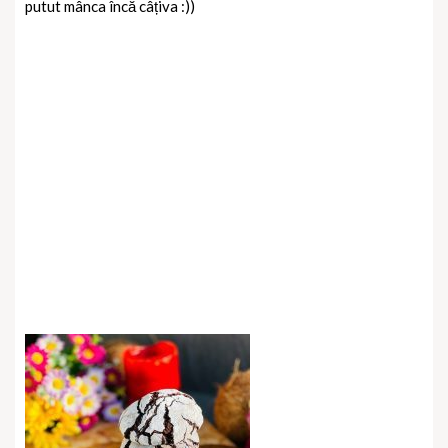
putut mânca încă câțiva :))