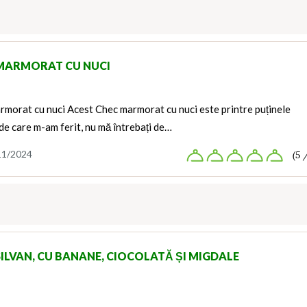
MARMORAT CU NUCI
morat cu nuci Acest Chec marmorat cu nuci este printre puținele
 de care m-am ferit, nu mă întrebați de…
11/2024
(5 
SILVAN, CU BANANE, CIOCOLATĂ ȘI MIGDALE