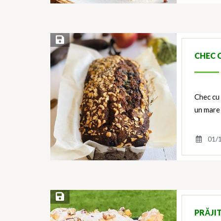
Save Recipe
CHEC 
Chec cu 
un mare
01/
Save Recipe
PRĂJI