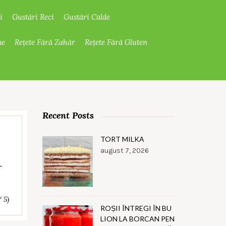
i
Gustări Reci
Gustări Calde
ne
Rețete Fără Zahăr
Rețete Fără Gluten
Recent Posts
TORT MILKA
august 7, 2026
–
/ 5)
ROȘII ÎNTREGI ÎN BU
LION LA BORCAN PEN