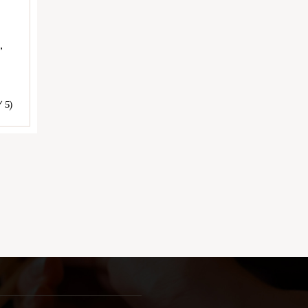
,
/ 5)