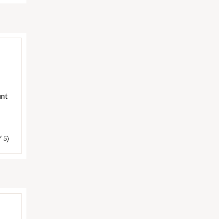
unt
/ 5)