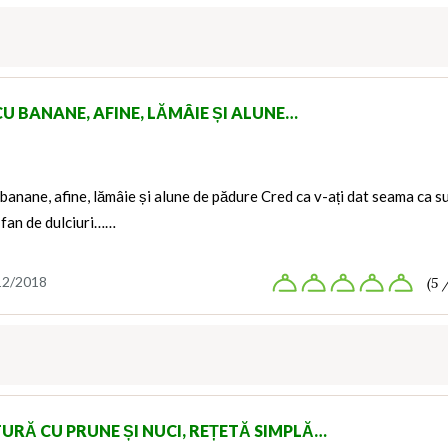
CU BANANE, AFINE, LĂMÂIE ȘI ALUNE…
banane, afine, lămâie și alune de pădure Cred ca v-ați dat seama ca s
 fan de dulciuri……
12/2018
(5 
TURĂ CU PRUNE ȘI NUCI, REȚETĂ SIMPLĂ…