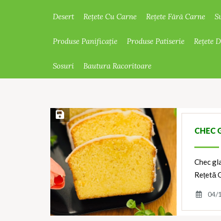
Desert
Rețete Cu Carne
Rețete Fără Carne
S
Produse Panificație
Produse Patiserie
Rețete 
Sosuri
Bautura Racoritoare
Save Recipe
CHEC 
Chec gl
Rețetă 
04/