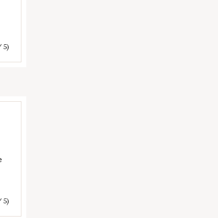
/ 5)
e
/ 5)