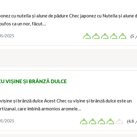
onez cu nutella și alune de pădure Chec japonez cu Nutella și alune 
pufos ca un nor, făcut…
05/2025
(5 
CU VIȘINE ȘI BRÂNZĂ DULCE
vișine și brânză dulce Acest Chec cu vișine și brânză dulce este un
artizanal, care îmbină armonios aromele…
01/2025
(4.8 