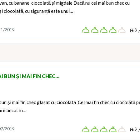
van, cu banane, ciocolată și migdale Dacă nu cel mai bun chec cu
i ciocolată, cu siguranță este unul…
11/2019
(4.8 
I BUN ȘI MAI FIN CHEC…
bun și mai fin chec glasat cu ciocolată Cel mai fin chec cu ciocolată p
am mâncat în…
07/2019
(4.3 