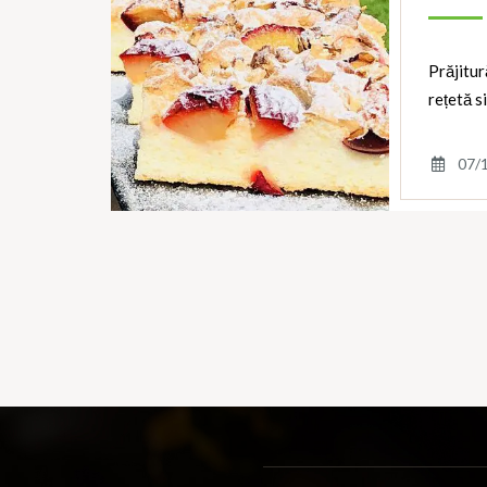
Prăjitur
rețetă s
07/