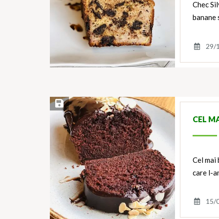
Chec Sil
banane ș
29/
Save Recipe
CEL MA
Cel mai 
care l-
15/