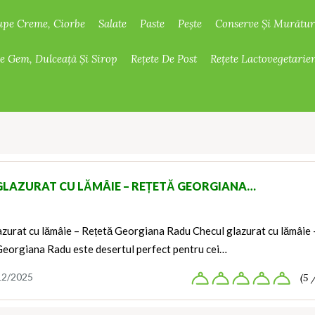
upe Creme, Ciorbe
Salate
Paste
Pește
Conserve Și Murătur
De Gem, Dulceață Și Sirop
Rețete De Post
Rețete Lactovegetarie
GLAZURAT CU LĂMÂIE – REȚETĂ GEORGIANA…
azurat cu lămâie – Rețetă Georgiana Radu Checul glazurat cu lămâie 
Georgiana Radu este desertul perfect pentru cei…
12/2025
(5 