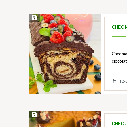
Save Recipe
CHEC 
Chec mar
ciocolat
12/
Save Recipe
CHEC 