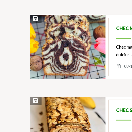
Save Recipe
CHEC 
Chec mar
dulciuri
03/
Save Recipe
CHEC 