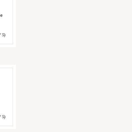
de
/ 5)
/ 5)