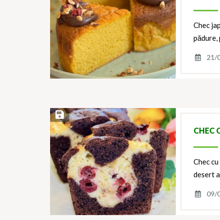
Chec jap
pădure, 
21/
Save Recipe
CHEC 
Chec cu 
desert 
09/